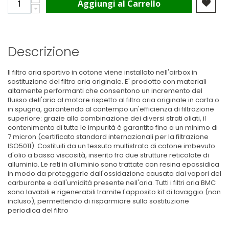
Aggiungi al Carrello
Descrizione
Il filtro aria sportivo in cotone viene installato nell'airbox in
sostituzione del filtro aria originale. E' prodotto con materiali
altamente performanti che consentono un incremento del
flusso dell'aria al motore rispetto al filtro aria originale in carta o
in spugna, garantendo al contempo un'efficienza di filtrazione
superiore: grazie alla combinazione dei diversi strati oliati, il
contenimento di tutte le impurità è garantito fino a un minimo di
7 micron (certificato standard internazionali per la filtrazione
ISO5011). Costituiti da un tessuto multistrato di cotone imbevuto
d'olio a bassa viscosità, inserito fra due strutture reticolate di
alluminio. Le reti in alluminio sono trattate con resina epossidica
in modo da proteggerle dall'ossidazione causata dai vapori del
carburante e dall'umidità presente nell'aria. Tutti i filtri aria BMC
sono lavabili e rigenerabili tramite l'apposito kit di lavaggio (non
incluso), permettendo di risparmiare sulla sostituzione
periodica del filtro