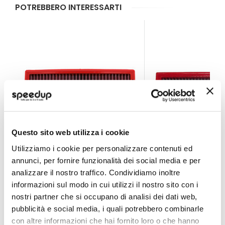
POTREBBERO INTERESSARTI
Questo sito web utilizza i cookie
Utilizziamo i cookie per personalizzare contenuti ed
annunci, per fornire funzionalità dei social media e per
Filtro aria sportivo da sostituzione FB01079 - BMC A
Filtro aria sportiv
analizzare il nostro traffico. Condividiamo inoltre
BMC
BMC
informazioni sul modo in cui utilizzi il nostro sito con i
Rettangolare 306x155mm + altri 4
Rettangolare lunghezza 154mm
nostri partner che si occupano di analisi dei dati web,
veicoli
altezza 300mm
75,75 €
66,85 €
pubblicità e social media, i quali potrebbero combinarle
con altre informazioni che hai fornito loro o che hanno
Spedizione gratuita!
Spedizione gratuita!