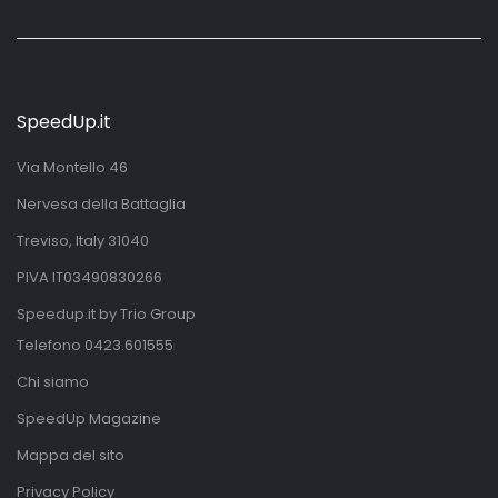
SpeedUp.it
Via Montello 46
Nervesa della Battaglia
Treviso, Italy 31040
PIVA IT03490830266
Speedup.it by Trio Group
Telefono
0423.601555
Chi siamo
SpeedUp Magazine
Mappa del sito
Privacy Policy