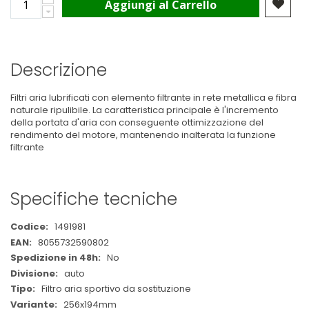
Aggiungi al Carrello
Descrizione
Filtri aria lubrificati con elemento filtrante in rete metallica e fibra
naturale ripulibile. La caratteristica principale è l'incremento
della portata d'aria con conseguente ottimizzazione del
rendimento del motore, mantenendo inalterata la funzione
filtrante
Specifiche tecniche
Maggiori
1491981
Informazioni
8055732590802
No
auto
Filtro aria sportivo da sostituzione
256x194mm