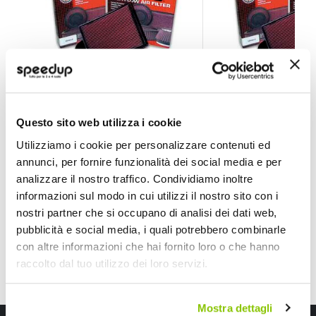
Filtro aria sportivo da sostituzione 33-2737 - K&N La
Filtro aria sportivo
Questo sito web utilizza i cookie
K&N
K&N
Pannello 262x205mm
Rettangolare 375x146x4
Utilizziamo i cookie per personalizzare contenuti ed
veicoli
69,30 €
59,40 €
-27%
-30%
annunci, per fornire funzionalità dei social media e per
Prezzo
Prezzo
analizzare il nostro traffico. Condividiamo inoltre
speciale
CONSEGNA IN 48H
Spedizione gratuita!
speciale
CONSEGNA IN 48H
Sped
informazioni sul modo in cui utilizzi il nostro sito con i
nostri partner che si occupano di analisi dei dati web,
pubblicità e social media, i quali potrebbero combinarle
con altre informazioni che hai fornito loro o che hanno
raccolto dal tuo utilizzo dei loro servizi.
Mostra dettagli