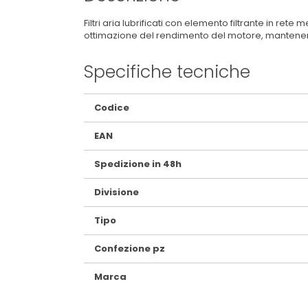
Filtri aria lubrificati con elemento filtrante in ret
ottimazione del rendimento del motore, mantenendo
Specifiche tecniche
Maggiori
Codice
Informazioni
EAN
Spedizione in 48h
Divisione
Tipo
Confezione pz
Marca