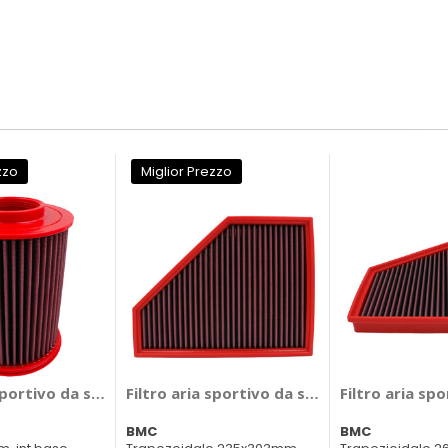
zzo
Miglior Prezzo
1235 - BMC Jetour Free, Traveler
 sportivo da sostituzione FB559/08 - BMC Ford C-Max, Focus,
Filtro aria sportivo da sostituzione FB479/
Filtro aria sp
BMC
BMC