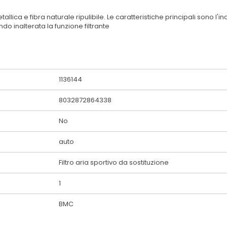
e metallica e fibra naturale ripulibile. Le caratteristiche principali son
 inalterata la funzione filtrante
1136144
8032872864338
No
auto
Filtro aria sportivo da sostituzione
1
BMC