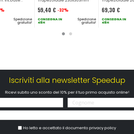
m. int.base
Trapezoidale 235x303mm
Trapezioidale 
est. base 157mm
59,40 €
69,30 €
 3 veicoli
5%
-32%
Prezzo
Spedizione
speciale
CONSEGNA IN
Spedizione
CONSEGNA IN
gratuita!
48H
gratuita!
48H
Iscriviti alla newsletter Speedup
Ricevi subito uno sconto del 10% per il tuo primo acquisto online!
Ho letto e accettato il documento
privacy policy