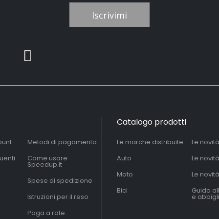
Iscrivimi
Catalogo prodotti
ount
Metodi di pagamento
Le marche distribuite
Le novit
uenti
Come usare
Auto
Le novit
Speedup.it
Moto
Le novità
Spese di spedizione
Bici
Guida al
Istruzioni per il reso
e abbig
Paga a rate