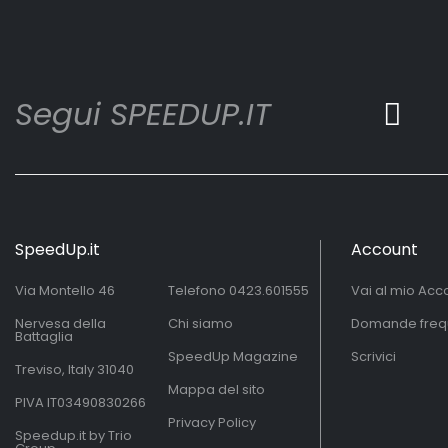
Segui SPEEDUP.IT
SpeedUp.it
Account
Via Montello 46
Telefono
0423.601555
Vai al mio Acc
Nervesa della
Chi siamo
Domande freq
Battaglia
SpeedUp Magazine
Scrivici
Treviso, Italy 31040
Mappa del sito
PIVA IT03490830266
Privacy Policy
Speedup.it by Trio