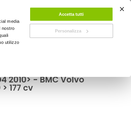
ACCEDI
CREA UN ACCOUNT
CONTATTACI
Accetta tutti
cial media
0
Carrello
l nostro
Personalizza
quali
o utilizzo
SPEEDUP MAGAZINE
.0 D4 2010> - BMC Volvo V50 2.0 D4 2010 > 177 cv
rtivo da sostituzione
D4 2010> - BMC Volvo
 > 177 cv