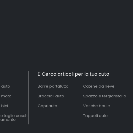
Cerca articoli per la tua auto
à auto
Barre portatutto
Catene da neve
à moto
Braccioli auto
Spazzole tergicristallo
 bici
Copriauto
Vasche baule
le taglie caschi
Tappeti auto
liamento