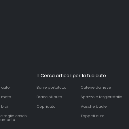
Cerca articoli per la tua auto
à auto
Barre portatutto
Catene da neve
à moto
Braccioli auto
Spazzole tergicristallo
 bici
Copriauto
Vasche baule
le taglie caschi
Tappeti auto
liamento