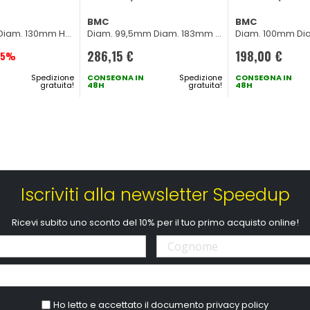
BMC
BMC
Diam. 130mm H
Diam. 99,5mm Diam. 183mm H
Diam. 100mm Di
30 veicoli
224mm
204mm
286,15 €
198,00 €
35%
Spedizione
CONSEGNA IN
Spedizione
CONSEGNA IN
gratuita!
48H
gratuita!
48H
Iscriviti alla newsletter Speedup
Ricevi subito uno sconto del 10% per il tuo primo acquisto online!
Ho letto e accettato il documento
privacy policy