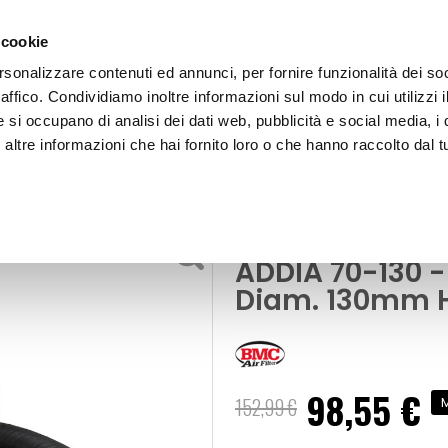
 cookie
rsonalizzare contenuti ed annunci, per fornire funzionalità dei so
raffico. Condividiamo inoltre informazioni sul modo in cui utilizzi i
e si occupano di analisi dei dati web, pubblicità e social media, i 
ltre informazioni che hai fornito loro o che hanno raccolto dal tu
OOR
Filtro aspirazione diretta universale ADDIA 70-
Filtri aria sportivi
Filtro aspirazi
ADDIA 70-130 
Diam. 130mm 
98,55 €
Prezzo
152,99 €
M
speciale