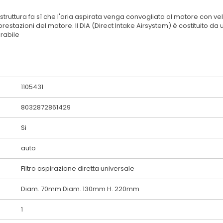
truttura fa sì che l'aria aspirata venga convogliata al motore con velo
restazioni del motore. Il DIA (Direct Intake Airsystem) è costituito da
erabile
1105431
8032872861429
Si
auto
Filtro aspirazione diretta universale
Diam. 70mm Diam. 130mm H. 220mm
1