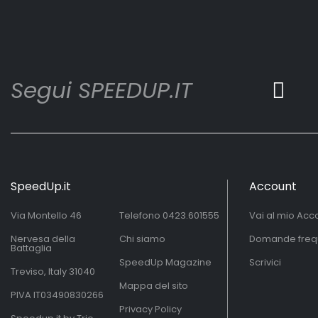
Segui SPEEDUP.IT
SpeedUp.it
Account
Via Montello 46
Telefono
0423.601555
Vai al mio Acc
Nervesa della
Chi siamo
Domande freq
Battaglia
SpeedUp Magazine
Scrivici
Treviso, Italy 31040
Mappa del sito
PIVA IT03490830266
Privacy Policy