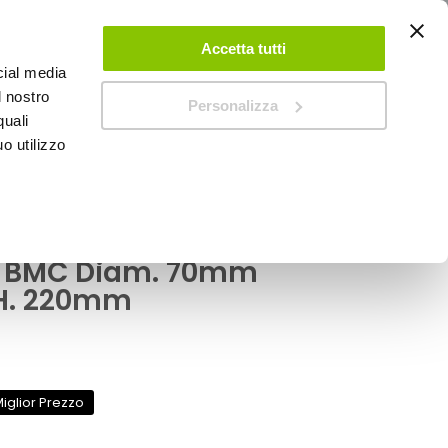
ACCEDI
CREA UN ACCOUNT
CONTATTACI
Accetta tutti
cial media
0
Carrello
l nostro
Personalizza
quali
o utilizzo
SPEEDUP MAGAZINE
130 - BMC
one diretta universale
- BMC Diam. 70mm
H. 220mm
iglior Prezzo