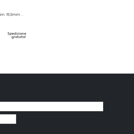
am. 153mm H
Spedizione
gratuita!