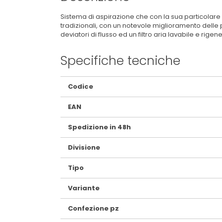
Sistema di aspirazione che con la sua particolare s
tradizionali, con un notevole miglioramento delle p
deviatori di flusso ed un filtro aria lavabile e rigen
Specifiche tecniche
Maggiori
Codice
Informazioni
EAN
Spedizione in 48h
Divisione
Tipo
Variante
Confezione pz