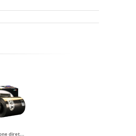
 3, Serie 5, Ferrari 348, 355, 360 Modena, Ford Probe
5, 147, Bmw Z3, Citroen Saxo, Xsara, Fiat Bravo, Punto, Sei
DA 100-220-01 - BMC
ione diretta universale ACCDA 100-150 - BMC