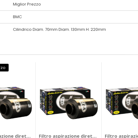
Miglior Prezzo
BMC
Cilindrico Diam. 70mm Diam. 130mm H. 220mm
zzo
CDA 85-150 - BMC Alfa Romeo 166, Audi 80, A4, S4, Bmw Serie
razione diretta universale ACCDA 70-130 - BMC Alfa Romeo 14
Filtro aspirazione diretta universale ACC
Filtro aspiraz