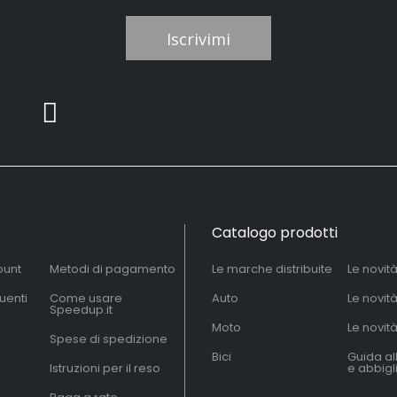
Iscrivimi
Catalogo prodotti
ount
Metodi di pagamento
Le marche distribuite
Le novit
uenti
Come usare
Auto
Le novit
Speedup.it
Moto
Le novità
Spese di spedizione
Bici
Guida al
Istruzioni per il reso
e abbig