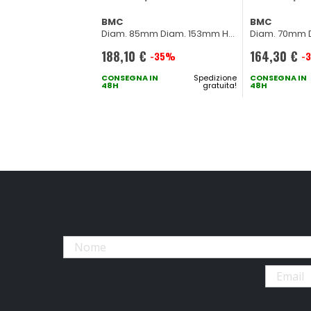
BMC
BMC
Diam. 85mm Diam. 153mm H
Diam. 70mm 
204mm + altri 34 veicoli
192mm + altri 
188,10 €
164,30 €
-35%
-
Prezzo
Prezzo
speciale
CONSEGNA IN
Spedizione
speciale
CONSEGNA IN
48H
gratuita!
48H