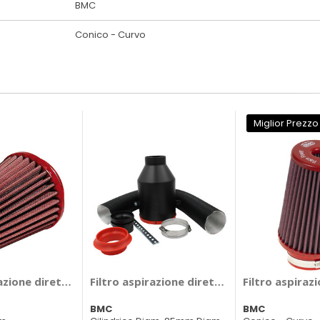
BMC
Conico - Curvo
Miglior Prezzo
DDIA 70-130 - BMC
razione diretta universale - BMC
Filtro aspirazione diretta universale ADDI
Filtro aspiraz
BMC
BMC