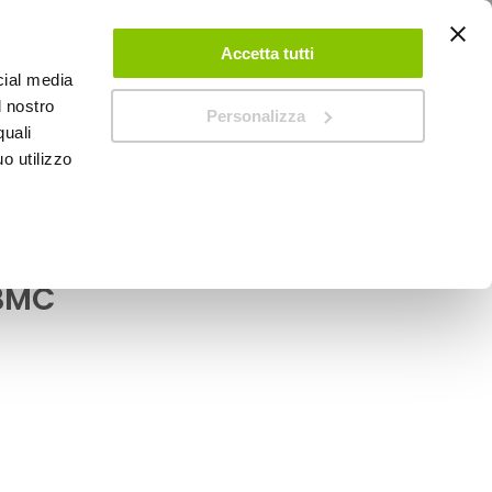
ACCEDI
CREA UN ACCOUNT
CONTATTACI
Accetta tutti
cial media
0
Carrello
l nostro
Personalizza
quali
o utilizzo
SPEEDUP MAGAZINE
28 - BMC
one diretta universale
 BMC