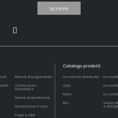
Iscrivimi
Catalogo prodotti
ount
Metodi di pagamento
Le marche distribuite
Le novit
uenti
Come usare
Auto
Le novit
Speedup.it
Moto
Le novità
Spese di spedizione
Bici
Guida al
Istruzioni per il reso
e abbig
Paga a rate