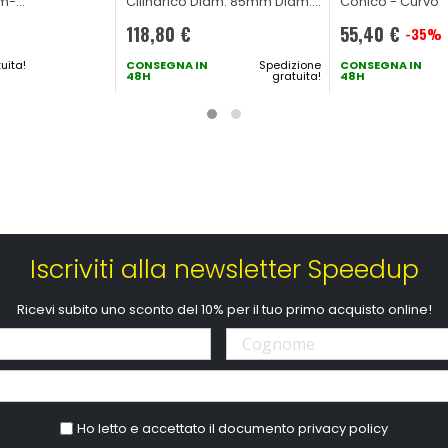
mm-
Cilindrico Diam. 85mm Diam.
Conico - Curvo
115mm-
150mm H. 250mm
118,80 €
55,40 €
-35%
Prezzo
uita!
CONSEGNA IN
Spedizione
speciale
CONSEGNA IN
48H
gratuita!
48H
Iscriviti alla newsletter Speedup
Ricevi subito uno sconto del 10% per il tuo primo acquisto online!
Ho letto e accettato il documento
privacy policy