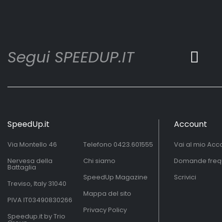
Segui SPEEDUP.IT
SpeedUp.it
Account
Via Montello 46
Telefono
0423.601555
Vai al mio Acc
Nervesa della
Chi siamo
Domande freq
Battaglia
SpeedUp Magazine
Scrivici
Treviso, Italy 31040
Mappa del sito
PIVA IT03490830266
Privacy Policy
Speedup.it by Trio