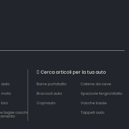
Cerca articoli per la tua auto
à auto
Barre portatutto
Catene da neve
à moto
Braccioli auto
Spazzole tergicristallo
 bici
Copriauto
Vasche baule
le taglie caschi
Tappeti auto
liamento