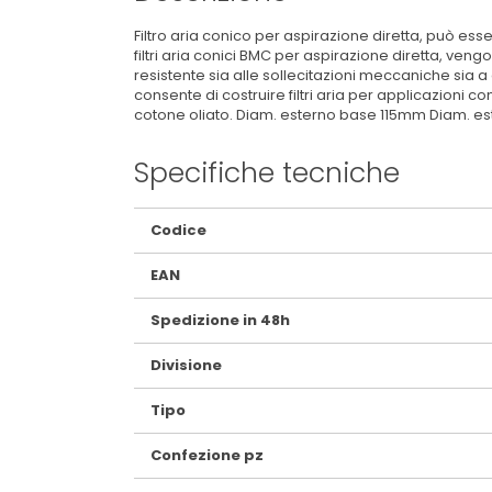
Filtro aria conico per aspirazione diretta, può esser
filtri aria conici BMC per aspirazione diretta, v
resistente sia alle sollecitazioni meccaniche sia 
consente di costruire filtri aria per applicazioni 
cotone oliato. Diam. esterno base 115mm Diam. es
Specifiche tecniche
Maggiori
Codice
Informazioni
EAN
Spedizione in 48h
Divisione
Tipo
Confezione pz