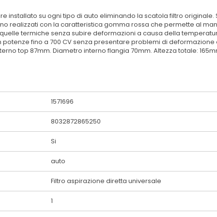
e installato su ogni tipo di auto eliminando la scatola filtro originale. 
engono realizzati con la caratteristica gomma rossa che permette al m
a quelle termiche senza subire deformazioni a causa della temperatura. 
con potenze fino a 700 CV senza presentare problemi di deformazione del 
terno top 87mm. Diametro interno flangia 70mm. Altezza totale: 165
1571696
8032872865250
Si
auto
Filtro aspirazione diretta universale
1