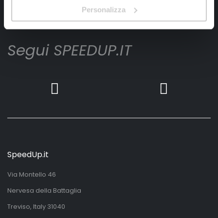
Iscrivimi
Personalizza
Segui SPEEDUP.IT
SpeedUp.it
Via Montello 46
Nervesa della Battaglia
Treviso, Italy 31040