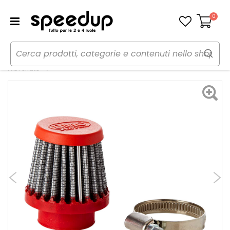
0
Carrello
Home
Auto
Preparazioni sportive auto
Filtro sfiato motore FBSA 25-40 - BMC
Filtri sfiato