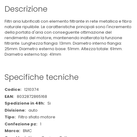
Descrizione
Filtri aria lubrificati con elemento filtrante in rete metallica e fibra
naturale ripulibile. Le caratteristiche principali sono l'incremento
della portata d'aria con conseguente ottimazione del
rendimento del motore, mantenendo inalterata la funzione
filtrante. Lunghezza flangia: 13mm. Diametro interno flangia:
25mm. Diametro esterno base: 51mm. Altezza totale: 61mm.
Diametro esterno top: 41mm
Specifiche tecniche
Maggiori
1210374
Informazioni
8032872865168
Si
auto
Filtro sfiato motore
1
BMC