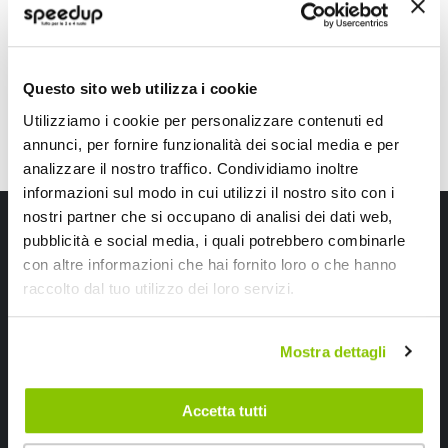
32,70 €
Prezzo
speciale
CONSEGNA IN 48H
Questo sito web utilizza i cookie
Utilizziamo i cookie per personalizzare contenuti ed
annunci, per fornire funzionalità dei social media e per
analizzare il nostro traffico. Condividiamo inoltre
informazioni sul modo in cui utilizzi il nostro sito con i
nostri partner che si occupano di analisi dei dati web,
Iscriviti alla newsletter Speedup
pubblicità e social media, i quali potrebbero combinarle
con altre informazioni che hai fornito loro o che hanno
Ricevi subito uno sconto del 10% per il tuo primo acquisto online!
raccolto dal tuo utilizzo dei loro servizi.
Mostra dettagli
Accetta tutti
Ho letto e accettato il documento
privacy policy