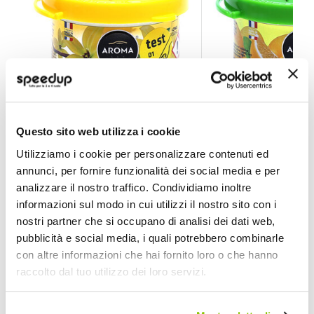
Profumi vari ORGANIC Vanilla - AROMA CAR
Profumi vari ORGA
Questo sito web utilizza i cookie
AROMA CAR
AROMA CAR
Utilizziamo i cookie per personalizzare contenuti ed
Organico
Organico
annunci, per fornire funzionalità dei social media e per
5,10 €
5,10 €
analizzare il nostro traffico. Condividiamo inoltre
CONSEGNA IN 48H
CONSEGNA IN 48H
informazioni sul modo in cui utilizzi il nostro sito con i
nostri partner che si occupano di analisi dei dati web,
pubblicità e social media, i quali potrebbero combinarle
con altre informazioni che hai fornito loro o che hanno
raccolto dal tuo utilizzo dei loro servizi.