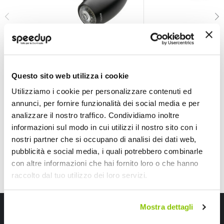
Frecce FR150B - RIZOMA
Frecce M-Led B-Lux
RIZOMA
BARRACUDA
Questo sito web utilizza i cookie
Nero Diam.20,5 35x42,5mm
Alluminio Nero
59,40 €
59,40 €
Utilizziamo i cookie per personalizzare contenuti ed
annunci, per fornire funzionalità dei social media e per
Spedizione gratuita!
CONSEGNA IN 48H
Sped
analizzare il nostro traffico. Condividiamo inoltre
informazioni sul modo in cui utilizzi il nostro sito con i
nostri partner che si occupano di analisi dei dati web,
pubblicità e social media, i quali potrebbero combinarle
con altre informazioni che hai fornito loro o che hanno
raccolto dal tuo utilizzo dei loro servizi.
Iscriviti alla newsletter Speedup
Mostra dettagli