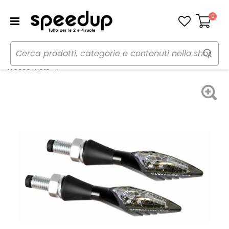
0
Carrello
Home
Moto
Lampadine e Fanali moto
Frecce X-LED B-LUX - BARRACUDA
Frecce moto