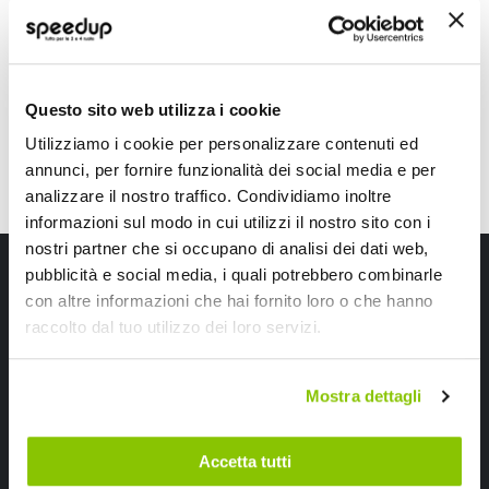
10,85 €
13,85 €
-28%
Prezzo
speciale
Questo sito web utilizza i cookie
Utilizziamo i cookie per personalizzare contenuti ed
annunci, per fornire funzionalità dei social media e per
analizzare il nostro traffico. Condividiamo inoltre
informazioni sul modo in cui utilizzi il nostro sito con i
nostri partner che si occupano di analisi dei dati web,
Iscriviti alla newsletter Speedup
pubblicità e social media, i quali potrebbero combinarle
con altre informazioni che hai fornito loro o che hanno
Ricevi subito uno sconto del 10% per il tuo primo acquisto online!
raccolto dal tuo utilizzo dei loro servizi.
Mostra dettagli
Accetta tutti