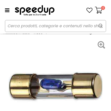
0
Carrello
Home
Auto
Audio elettronica mobile
Alimentazione Fusibile Agu con Led
Accessori Audio - Video