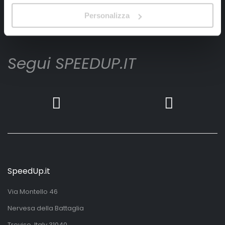
Ho letto e accettato il documento
privacy policy
Personalizza
Iscrivimi
Segui SPEEDUP.IT
SpeedUp.it
Via Montello 46
Nervesa della Battaglia
Treviso, Italy 31040