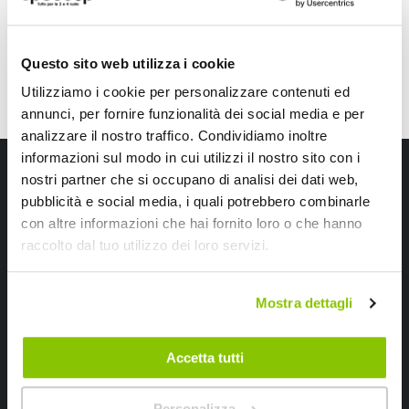
Nero/giallo
Questo sito web utilizza i cookie
Utilizziamo i cookie per personalizzare contenuti ed
annunci, per fornire funzionalità dei social media e per
analizzare il nostro traffico. Condividiamo inoltre
informazioni sul modo in cui utilizzi il nostro sito con i
Iscriviti alla newsletter Speedup
nostri partner che si occupano di analisi dei dati web,
pubblicità e social media, i quali potrebbero combinarle
Ricevi subito uno sconto del 10% per il tuo primo acquisto online!
con altre informazioni che hai fornito loro o che hanno
raccolto dal tuo utilizzo dei loro servizi.
Mostra dettagli
Ho letto e accettato il documento
privacy policy
Accetta tutti
Iscrivimi
Personalizza