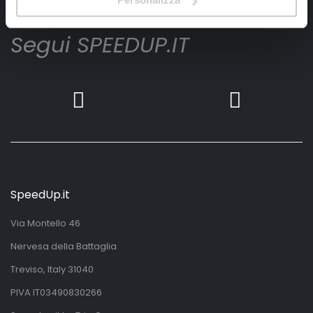
Segui SPEEDUP.IT
SpeedUp.it
Via Montello 46
Nervesa della Battaglia
Treviso, Italy 31040
PIVA IT03490830266