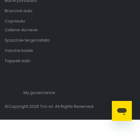
Barre portatutto
Braccioli auto
Copriauto
Catene da neve
Spazzole tergicristallo
Vasche baule
Tappeti auto
My governance
©Copyright 2026 Trio srl. All Rights Reserved.