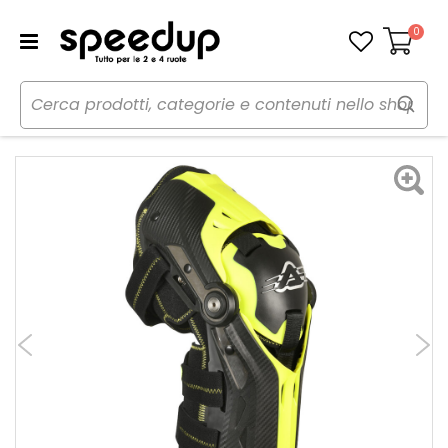
0
Carrello
Home
Moto
Abbigliamento moto
Protezioni
Ginocchia Gorilla - ACERBIS