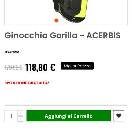
Ginocchia Gorilla - ACERBIS
118,80 €
Prezzo
179,95 €
Miglior Prezzo
speciale
SPEDIZIONE GRATUITA!
Aggiungi al Carrello