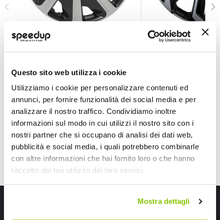
Copricerchi Per furgoni e veicoli commerciali
Copricerchi EVO
FOUR
D-GEAR
Abs
Nero
Questo sito web utilizza i cookie
A partire da
A partire da
47,50 €
53,45 €
Utilizziamo i cookie per personalizzare contenuti ed
annunci, per fornire funzionalità dei social media e per
Spedizione gratuita!
Spedizione gratuita!
analizzare il nostro traffico. Condividiamo inoltre
informazioni sul modo in cui utilizzi il nostro sito con i
nostri partner che si occupano di analisi dei dati web,
pubblicità e social media, i quali potrebbero combinarle
con altre informazioni che hai fornito loro o che hanno
raccolto dal tuo utilizzo dei loro servizi.
Iscriviti alla newsletter Speedup
Mostra dettagli