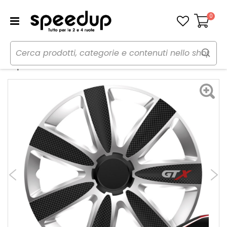
0
Carrello
Home
Auto
Accessori esterni auto
Copricerchi
Copricerchi GTX Carbon