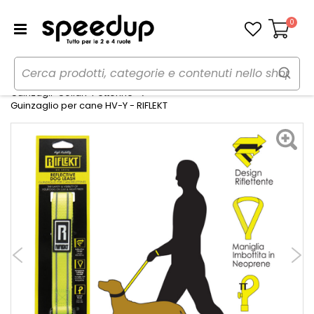
0
Carrello
Home
Auto
Trasporto cani e gatti
Guinzagli-Collari-Pettorine
Guinzaglio per cane HV-Y - RIFLEKT