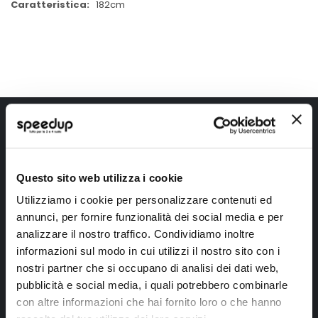
182cm
Iscriviti alla newsletter Speedup
Ricevi subito uno sconto del 10% per il tuo primo acquisto online!
Questo sito web utilizza i cookie
Utilizziamo i cookie per personalizzare contenuti ed
annunci, per fornire funzionalità dei social media e per
analizzare il nostro traffico. Condividiamo inoltre
informazioni sul modo in cui utilizzi il nostro sito con i
Ho letto e accettato il documento
privacy policy
nostri partner che si occupano di analisi dei dati web,
pubblicità e social media, i quali potrebbero combinarle
Iscrivimi
con altre informazioni che hai fornito loro o che hanno