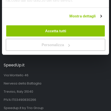
raccolto dal tuo utilizzo dei loro servizi.
Segui SPEEDUP.IT
Mostra dettagli
Accetta tutti
Personalizza
SpeedUp.it
Via Montello 46
Nervesa della Battaglia
Treviso, Italy 31040
PIVA IT03490830266
Speedup.it by Trio Group