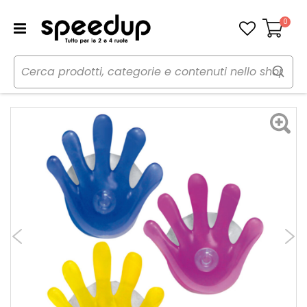
0
Carrello
Home
Auto
Cura dell'auto
Profumi
Profumi vari Hand