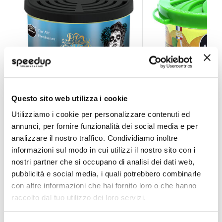
Profumi vari Dia De Los Muertos Blue Diamond Girls 
Profumi vari ORGA
Questo sito web utilizza i cookie
Utilizziamo i cookie per personalizzare contenuti ed
AROMA CAR
AROMA CAR
40g
Organico
annunci, per fornire funzionalità dei social media e per
6,30 €
5,10 €
analizzare il nostro traffico. Condividiamo inoltre
informazioni sul modo in cui utilizzi il nostro sito con i
CONSEGNA IN 48H
CONSEGNA IN 48H
nostri partner che si occupano di analisi dei dati web,
pubblicità e social media, i quali potrebbero combinarle
con altre informazioni che hai fornito loro o che hanno
raccolto dal tuo utilizzo dei loro servizi.