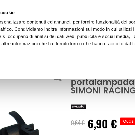
 cookie
rsonalizzare contenuti ed annunci, per fornire funzionalità dei so
raffico. Condividiamo inoltre informazioni sul modo in cui utilizzi i
e si occupano di analisi dei dati web, pubblicità e social media, i 
ltre informazioni che hai fornito loro o che hanno raccolto dal tu
OOR
Hid Xenon - Adattatore portalampada Fiat 500 200
per lampadine
Hid Xenon - Ad
portalampada 
SIMONI RACING 
6,90 €
Prezzo
9,64 €
Quasi
speciale