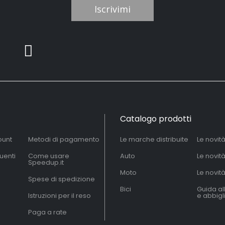
Iscrivimi
Catalogo prodotti
ount
Metodi di pagamento
Le marche distribuite
Le novit
uenti
Come usare
Auto
Le novit
Speedup.it
Moto
Le novità
Spese di spedizione
Bici
Guida al
Istruzioni per il reso
e abbig
Paga a rate