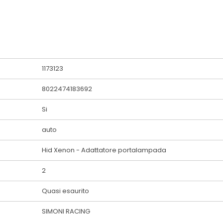
1173123
8022474183692
Si
auto
Hid Xenon - Adattatore portalampada
2
Quasi esaurito
SIMONI RACING