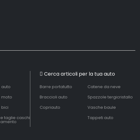
Cerca articoli per la tua auto
à auto
Barre portatutto
Catene da neve
à moto
Braccioli auto
Spazzole tergicristallo
 bici
Copriauto
Vasche baule
le taglie caschi
Tappeti auto
liamento