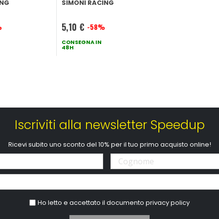
ING
SIMONI RACING
5,10 €
%
-58%
Prezzo
speciale
CONSEGNA IN
48H
Iscriviti alla newsletter Speedup
Ricevi subito uno sconto del 10% per il tuo primo acquisto online!
Ho letto e accettato il documento
privacy policy