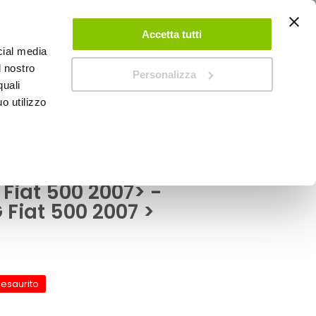
ACCEDI
CREA UN ACCOUNT
CONTATTACI
Accetta tutti
cial media
0
Carrello
l nostro
Personalizza
quali
o utilizzo
SPEEDUP MAGAZINE
7> - SIMONI RACING Fiat 500 2007 >
attatore
Fiat 500 2007> -
Fiat 500 2007 >
 esaurito