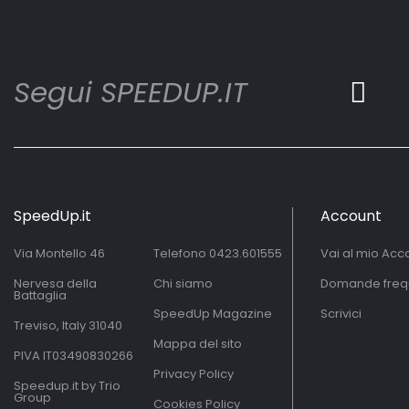
Segui SPEEDUP.IT
SpeedUp.it
Account
Via Montello 46
Telefono
0423.601555
Vai al mio Acc
Nervesa della
Chi siamo
Domande freq
Battaglia
SpeedUp Magazine
Scrivici
Treviso, Italy 31040
Mappa del sito
PIVA IT03490830266
Privacy Policy
Speedup.it by Trio
Group
Cookies Policy