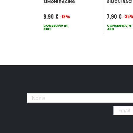
SIMONI RACING
SIMONI RAC
9,90 €
7,90 €
-18%
-35
Prezzo
Prezzo
speciale
CONSEGNA IN
speciale
CONSEGNA IN
48H
48H