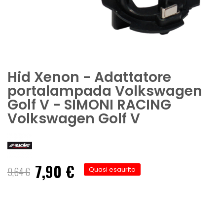
Hid Xenon - Adattatore
portalampada Volkswagen
Golf V - SIMONI RACING
Volkswagen Golf V
7,90 €
Prezzo
9,64 €
Quasi esaurito
speciale