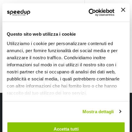
Hid Xenon - Adatta
SIMONI RACING
SIMONI RACING
7,90 €
9,90 €
-35%
-18%
Questo sito web utilizza i cookie
Prezzo
Prezzo
speciale
CONSEGNA IN 48H
speciale
CONSEGNA IN 48H
Utilizziamo i cookie per personalizzare contenuti ed
annunci, per fornire funzionalità dei social media e per
analizzare il nostro traffico. Condividiamo inoltre
informazioni sul modo in cui utilizzi il nostro sito con i
nostri partner che si occupano di analisi dei dati web,
pubblicità e social media, i quali potrebbero combinarle
con altre informazioni che hai fornito loro o che hanno
raccolto dal tuo utilizzo dei loro servizi.
Iscriviti alla newsletter Speedup
Mostra dettagli
Ricevi subito uno sconto del 10% per il tuo primo acquisto online!
Accetta tutti