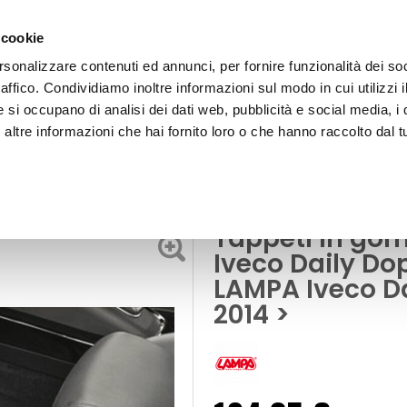
 cookie
rsonalizzare contenuti ed annunci, per fornire funzionalità dei so
raffico. Condividiamo inoltre informazioni sul modo in cui utilizzi i
e si occupano di analisi dei dati web, pubblicità e social media, i 
ltre informazioni che hai fornito loro o che hanno raccolto dal tu
OOR
Tappeti
a cabina 201406> - LAMPA Iveco Daily Doppia cabina 2014 >
Tappeti in go
Iveco Daily Do
LAMPA Iveco D
2014 >