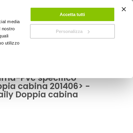
ACCEDI
CREA UN ACCOUNT
CONTATTACI
Accetta tutti
cial media
0
Carrello
l nostro
Personalizza
quali
o utilizzo
SPEEDUP MAGAZINE
mma-Pvc specifico
ppia cabina 201406> -
aily Doppia cabina