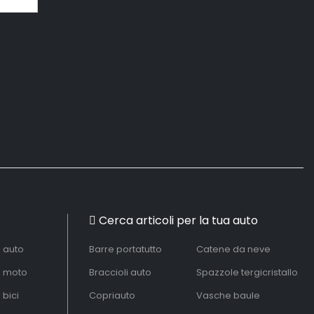
Cerca articoli per la tua auto
à auto
Barre portatutto
Catene da neve
à moto
Braccioli auto
Spazzole tergicristallo
 bici
Copriauto
Vasche baule