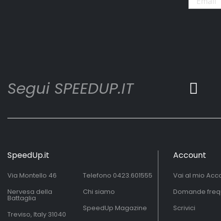
Segui SPEEDUP.IT
SpeedUp.it
Account
Via Montello 46
Telefono
0423.601555
Vai al mio Acc
Nervesa della
Chi siamo
Domande freq
Battaglia
SpeedUp Magazine
Scrivici
Treviso, Italy 31040