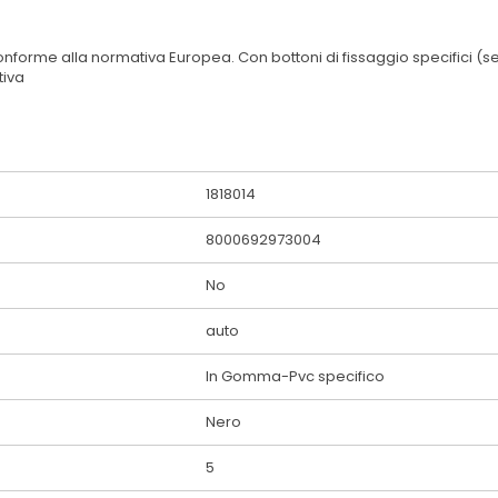
forme alla normativa Europea. Con bottoni di fissaggio specifici (se il
tiva
1818014
8000692973004
No
auto
In Gomma-Pvc specifico
Nero
5