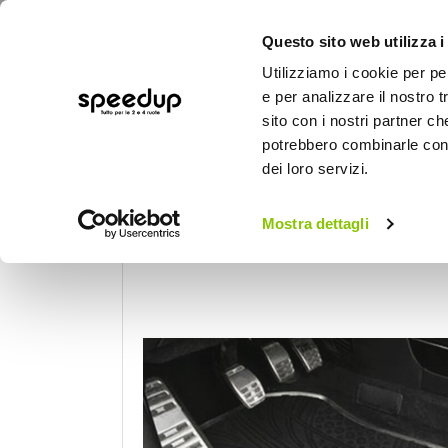
Questo sito web utilizza i
Utilizziamo i cookie per pe
e per analizzare il nostro t
sito con i nostri partner ch
potrebbero combinarle con a
AUTO
MOTO
BICI
OUTD
dei loro servizi.
Home
Auto
Accessori interni e comfort
Tappeti in gomma-Pvc specifico Iveco Daily Doppi
Mostra dettagli