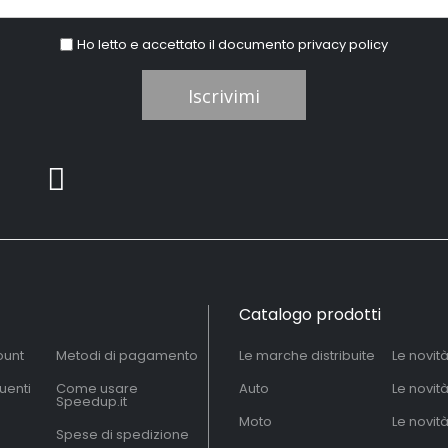
Ho letto e accettato il documento
privacy policy
Iscrivimi
Catalogo prodotti
ount
Metodi di pagamento
Le marche distribuite
Le novit
uenti
Come usare
Auto
Le novit
Speedup.it
Moto
Le novità
Spese di spedizione