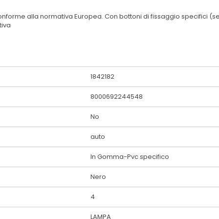
forme alla normativa Europea. Con bottoni di fissaggio specifici (se il
tiva
1842182
8000692244548
No
auto
In Gomma-Pvc specifico
Nero
4
LAMPA