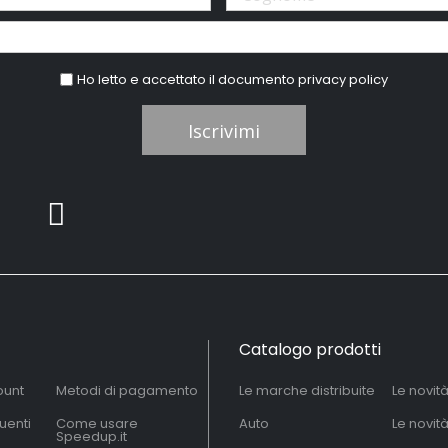
Ho letto e accettato il documento
privacy policy
Iscrivimi
Catalogo prodotti
ount
Metodi di pagamento
Le marche distribuite
Le novit
uenti
Come usare
Auto
Le novit
Speedup.it