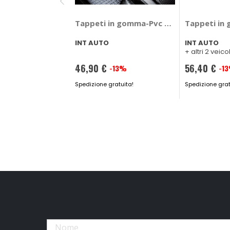
Tappeti in gomma-Pvc specifico - INT 
Tappeti in 
INT AUTO
INT AUTO
+ altri 2 veicol
46,90 €
56,40 €
-13%
-1
Prezzo
Prezzo
speciale
Spedizione gratuita!
speciale
Spedizione grat