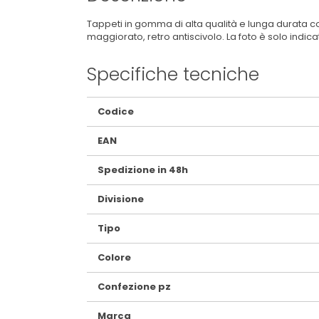
Tappeti in gomma di alta qualità e lunga durata con
maggiorato, retro antiscivolo. La foto è solo indica
Specifiche tecniche
Maggiori
Codice
Informazioni
EAN
Spedizione in 48h
Divisione
Tipo
Colore
Confezione pz
Marca