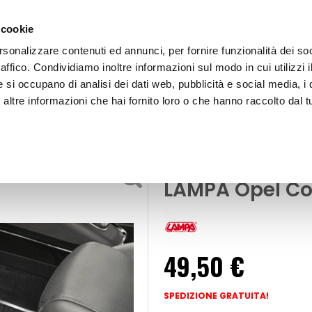
 cookie
rsonalizzare contenuti ed annunci, per fornire funzionalità dei so
raffico. Condividiamo inoltre informazioni sul modo in cui utilizzi i
e si occupano di analisi dei dati web, pubblicità e social media, i 
ltre informazioni che hai fornito loro o che hanno raccolto dal tu
OOR
Tappeti in gomma-Pvc specifico - LAMPA Opel Corsa F
Tappeti
Tappeti in go
LAMPA Opel Co
49,50 €
SPEDIZIONE GRATUITA!