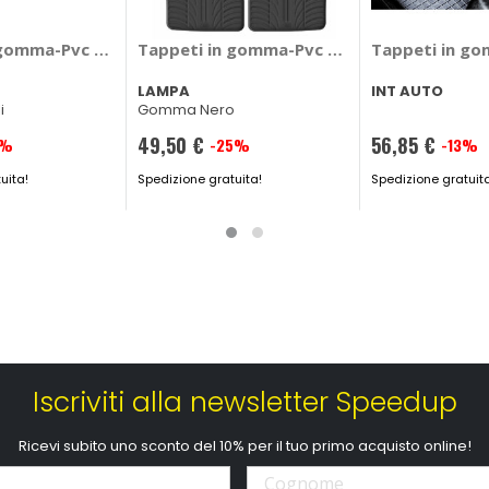
AUTO Ford Kuga
gomma-Pvc specifico - INT AUTO Nissan Interstar, NV400, 
Tappeti in gomma-Pvc specifico - LAMPA A
Tappeti in go
LAMPA
INT AUTO
i
Gomma Nero
49,50 €
56,85 €
3%
-25%
-13%
Prezzo
Prezzo
uita!
speciale
Spedizione gratuita!
speciale
Spedizione gratuit
Iscriviti alla newsletter Speedup
Ricevi subito uno sconto del 10% per il tuo primo acquisto online!