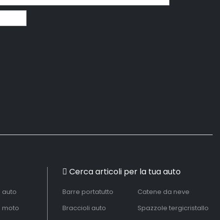
Cerca articoli per la tua auto
à auto
Barre portatutto
Catene da neve
à moto
Braccioli auto
Spazzole tergicristallo