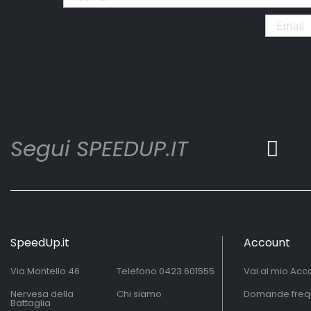
Segui SPEEDUP.IT
SpeedUp.it
Account
Via Montello 46
Telefono
0423.601555
Vai al mio Acc
Nervesa della
Chi siamo
Domande freq
Battaglia