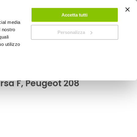
ACCEDI
CREA UN ACCOUNT
CONTATTACI
Accetta tutti
cial media
0
Carrello
l nostro
Personalizza
quali
o utilizzo
SPEEDUP MAGAZINE
, Peugeot 208
mma-Pvc specifico -
rsa F, Peugeot 208