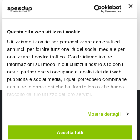
Tappeti in gomma-Pvc universale Maxi - LAMPA
LAMPA
48x73cm + 141x41cm
Questo sito web utilizza i cookie
27,70 €
-37%
Prezzo
Utilizziamo i cookie per personalizzare contenuti ed
speciale
CONSEGNA IN 48H
annunci, per fornire funzionalità dei social media e per
analizzare il nostro traffico. Condividiamo inoltre
informazioni sul modo in cui utilizzi il nostro sito con i
nostri partner che si occupano di analisi dei dati web,
pubblicità e social media, i quali potrebbero combinarle
con altre informazioni che hai fornito loro o che hanno
raccolto dal tuo utilizzo dei loro servizi.
Iscriviti alla newsletter Speedup
Ricevi subito uno sconto del 10% per il tuo primo acquisto online!
Mostra dettagli
Accetta tutti