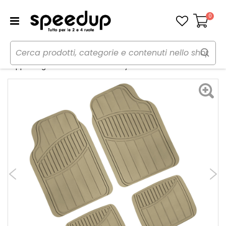
0
Carrello
Home
Auto
Accessori interni e comfort
Tappeti
Tappeti in gomma-Pvc universale Kyoto - LAMPA