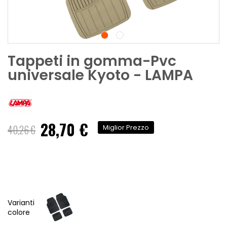
Tappeti in gomma-Pvc
universale Kyoto - LAMPA
28,70 €
Prezzo
40,26 €
Miglior Prezzo
speciale
Varianti
colore