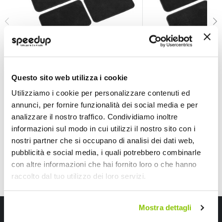
Tappeti in moquette universale Pro Fit - LAMPA
Tappeti in moquette
LAMPA
LAMPA
Questo sito web utilizza i cookie
Nero PF-4 69x48 + 48x30cm
Nero PF-8 64x47 + 48
Utilizziamo i cookie per personalizzare contenuti ed
25,70 €
25,70 €
-23%
-23%
Prezzo
Prezzo
annunci, per fornire funzionalità dei social media e per
speciale
speciale
analizzare il nostro traffico. Condividiamo inoltre
informazioni sul modo in cui utilizzi il nostro sito con i
nostri partner che si occupano di analisi dei dati web,
pubblicità e social media, i quali potrebbero combinarle
con altre informazioni che hai fornito loro o che hanno
raccolto dal tuo utilizzo dei loro servizi.
Mostra dettagli
Iscriviti alla newsletter Speedup