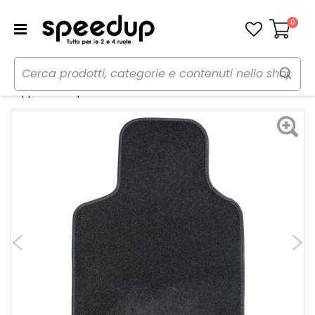
0
Carrello
Home
Auto
Accessori interni e comfort
Tappeti
Tappeti in moquette universale Solo - SIMONI RACING