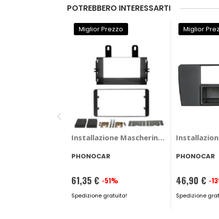
POTREBBERO INTERESSARTI
Miglior Prezzo
Miglior Pre
Installazione Mascherina 2 din Daihats
Installazio
PHONOCAR
PHONOCAR
61,35 €
46,90 €
-51%
-1
Prezzo
Prezzo
speciale
Spedizione gratuita!
speciale
Spedizione grat