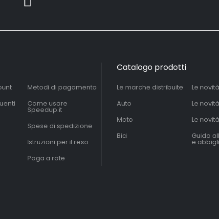
Catalogo prodotti
ount
Metodi di pagamento
Le marche distribuite
Le novit
uenti
Come usare
Auto
Le novit
Speedup.it
Moto
Le novità
Spese di spedizione
Bici
Guida al
Istruzioni per il reso
e abbig
Paga a rate