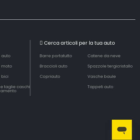
Cerca articoli per la tua auto
à auto
Barre portatutto
Catene da neve
à moto
Braccioli auto
Spazzole tergicristallo
 bici
Copriauto
Vasche baule
le taglie caschi
Tappeti auto
liamento