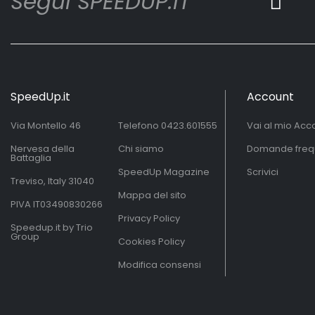
Segui SPEEDUP.IT
SpeedUp.it
Account
Via Montello 46
Telefono
0423.601555
Vai al mio Acc
Nervesa della
Chi siamo
Domande freq
Battaglia
SpeedUp Magazine
Scrivici
Treviso, Italy 31040
Mappa del sito
PIVA IT03490830266
Privacy Policy
Speedup.it by Trio
Group
Cookies Policy
Modifica consensi