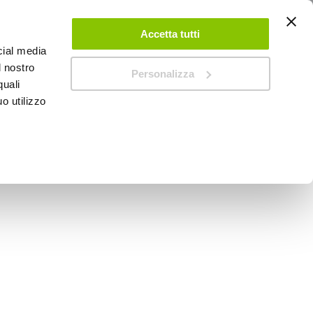
ACCEDI
CREA UN ACCOUNT
CONTATTACI
Accetta tutti
cial media
0
Carrello
l nostro
Personalizza
quali
o utilizzo
SPEEDUP MAGAZINE
UDIODESIGN
Cablaggio Car Stereo -