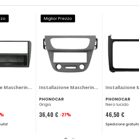
zzo
Miglior Prezzo
u Materia - PHONOCAR Daihatsu Materia
ne Mascherina 2 din - PHONOCAR Volvo S60, V70
Installazione
PHONOCAR
PHONOCAR
Grigio
Nero lucido
36,40 €
46,50 €
3%
-27%
Prezzo
uita!
speciale
Spedizione gratuit