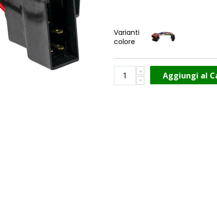
Varianti
colore
Aggiungi al C