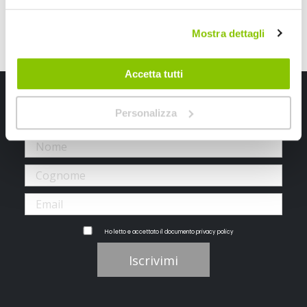
Mostra dettagli
Accetta tutti
Iscriviti alla newsletter Speedup
Personalizza
Ricevi subito uno sconto del 10% per il tuo primo acquisto online!
Ho letto e accettato il documento
privacy policy
Iscrivimi