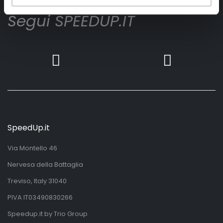
Segui SPEEDUP.IT
SpeedUp.it
Via Montello 46
Nervesa della Battaglia
Treviso, Italy 31040
PIVA IT03490830266
Speedup.it by Trio Group