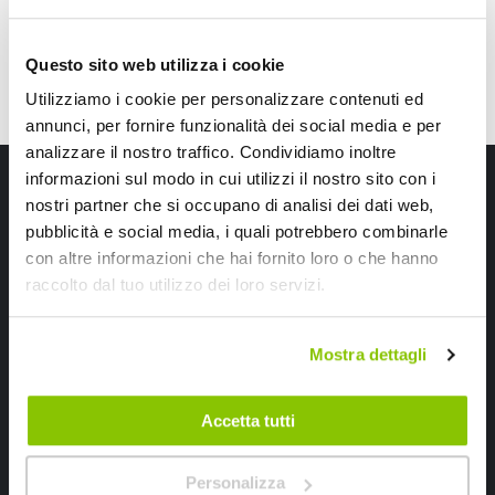
Questo sito web utilizza i cookie
Utilizziamo i cookie per personalizzare contenuti ed
annunci, per fornire funzionalità dei social media e per
analizzare il nostro traffico. Condividiamo inoltre
Iscriviti alla newsletter Speedup
informazioni sul modo in cui utilizzi il nostro sito con i
nostri partner che si occupano di analisi dei dati web,
Ricevi subito uno sconto del 10% per il tuo primo acquisto online!
pubblicità e social media, i quali potrebbero combinarle
con altre informazioni che hai fornito loro o che hanno
raccolto dal tuo utilizzo dei loro servizi.
Mostra dettagli
Ho letto e accettato il documento
privacy policy
Accetta tutti
Iscrivimi
Personalizza