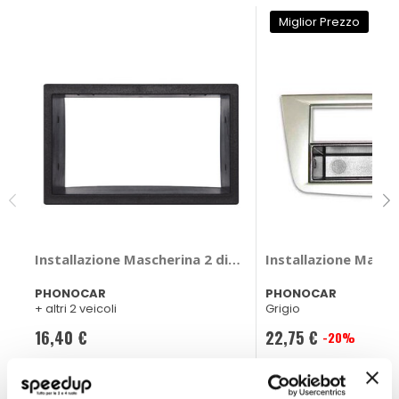
Miglior Prezzo
Installazione Mascherina 2 din - PHONOCAR Seat Cordo
Installazione Masch
PHONOCAR
PHONOCAR
+ altri 2 veicoli
Grigio
16,40 €
22,75 €
-20%
Prezzo
CONSEGNA IN 48H
speciale