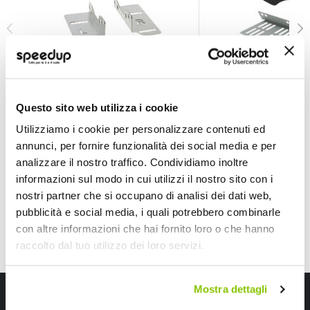
Installazione Mascherina 2 din - PHONOCAR Hyundai i
Installazione Masch
PHONOCAR
PHONOCAR
Questo sito web utilizza i cookie
Utilizziamo i cookie per personalizzare contenuti ed
91,45 €
89,65 €
-28%
-36%
Prezzo
Prezzo
annunci, per fornire funzionalità dei social media e per
speciale
Spedizione gratuita!
speciale
Spedizione gratuita!
analizzare il nostro traffico. Condividiamo inoltre
informazioni sul modo in cui utilizzi il nostro sito con i
nostri partner che si occupano di analisi dei dati web,
pubblicità e social media, i quali potrebbero combinarle
con altre informazioni che hai fornito loro o che hanno
raccolto dal tuo utilizzo dei loro servizi.
Mostra dettagli
Iscriviti alla newsletter Speedup