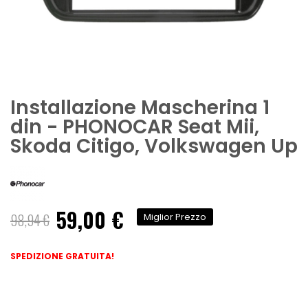
Installazione Mascherina 1
din - PHONOCAR Seat Mii,
Skoda Citigo, Volkswagen Up
59,00 €
Prezzo
98,94 €
Miglior Prezzo
speciale
SPEDIZIONE GRATUITA!