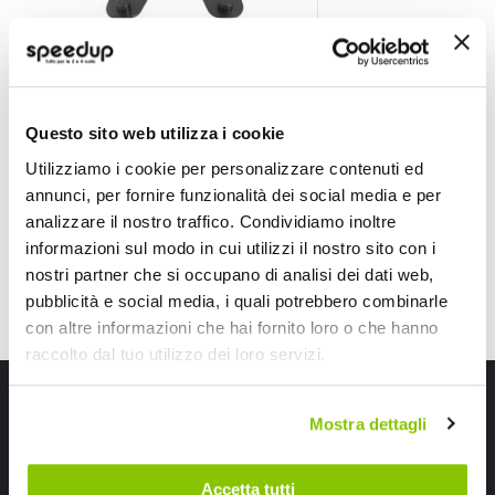
Installazione Masch
PHONOCAR
PHONOCAR
Nero lucido 2 DIN
Questo sito web utilizza i cookie
49,50 €
75,65 €
-52%
Prezzo
Utilizziamo i cookie per personalizzare contenuti ed
speciale
Spedizione gratuita!
Spedizione gratuita!
annunci, per fornire funzionalità dei social media e per
analizzare il nostro traffico. Condividiamo inoltre
informazioni sul modo in cui utilizzi il nostro sito con i
nostri partner che si occupano di analisi dei dati web,
pubblicità e social media, i quali potrebbero combinarle
con altre informazioni che hai fornito loro o che hanno
raccolto dal tuo utilizzo dei loro servizi.
Iscriviti alla newsletter Speedup
Mostra dettagli
Ricevi subito uno sconto del 10% per il tuo primo acquisto online!
Accetta tutti