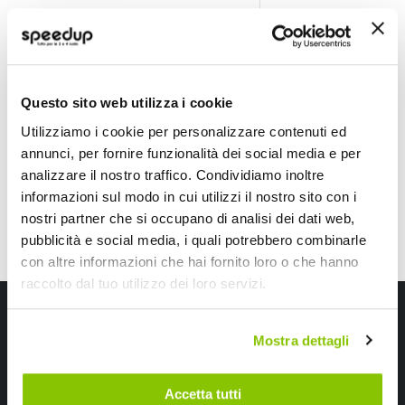
Installazione Mascherina 2 din Chevrolet Cruze 2013
Installazione Masch
PHONOCAR
PHONOCAR
Nero/Argento
Nero lucido
58,40 €
29,30 €
-44%
-9%
Prezzo
Prezzo
Questo sito web utilizza i cookie
speciale
Spedizione gratuita!
speciale
Utilizziamo i cookie per personalizzare contenuti ed
annunci, per fornire funzionalità dei social media e per
analizzare il nostro traffico. Condividiamo inoltre
informazioni sul modo in cui utilizzi il nostro sito con i
nostri partner che si occupano di analisi dei dati web,
pubblicità e social media, i quali potrebbero combinarle
con altre informazioni che hai fornito loro o che hanno
raccolto dal tuo utilizzo dei loro servizi.
Iscriviti alla newsletter Speedup
Mostra dettagli
Ricevi subito uno sconto del 10% per il tuo primo acquisto online!
Accetta tutti