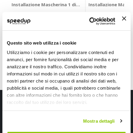
Installazione Mascherina 1 din Iveco Daily 2012> - PH
Installazione Masc
PHONOCAR
PHONOCAR
Antracite
29,70 €
34,25 €
-25%
-26%
Prezzo
Prezzo
speciale
speciale
Questo sito web utilizza i cookie
Utilizziamo i cookie per personalizzare contenuti ed
annunci, per fornire funzionalità dei social media e per
analizzare il nostro traffico. Condividiamo inoltre
informazioni sul modo in cui utilizzi il nostro sito con i
nostri partner che si occupano di analisi dei dati web,
pubblicità e social media, i quali potrebbero combinarle
con altre informazioni che hai fornito loro o che hanno
Iscriviti alla newsletter Speedup
raccolto dal tuo utilizzo dei loro servizi.
Ricevi subito uno sconto del 10% per il tuo primo acquisto online!
Mostra dettagli