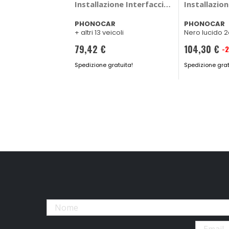
Installazione Interfaccia sensori parche
Installazio
PHONOCAR
PHONOCAR
+ altri 13 veicoli
Nero lucido 2
79,42 €
104,30 €
-
Prezzo
Spedizione gratuita!
speciale
Spedizione grat