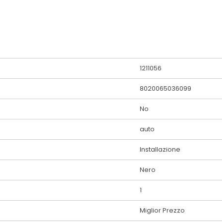
1211056
8020065036099
No
auto
Installazione
Nero
1
Miglior Prezzo