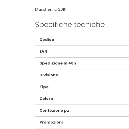
Mascherina 2DIN
Specifiche tecniche
Maggiori
Codice
Informazioni
EAN
Spedizione in 48h
Divisione
Tipo
Colore
Confezione pz
Promozioni