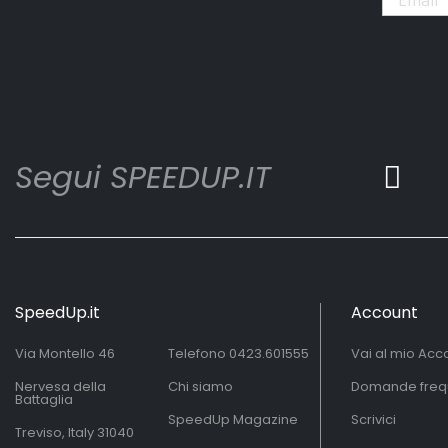
Segui SPEEDUP.IT
SpeedUp.it
Account
Via Montello 46
Telefono
0423.601555
Vai al mio Acc
Nervesa della
Chi siamo
Domande freq
Battaglia
SpeedUp Magazine
Scrivici
Treviso, Italy 31040