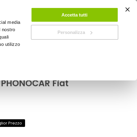
ACCEDI
CREA UN ACCOUNT
CONTATTACI
Accetta tutti
cial media
0
Carrello
l nostro
Personalizza
quali
o utilizzo
SPEEDUP MAGAZINE
ato 2012> - PHONOCAR Fiat Ducato 2012 >
ascherina 2 din Fiat
- PHONOCAR Fiat
glior Prezzo