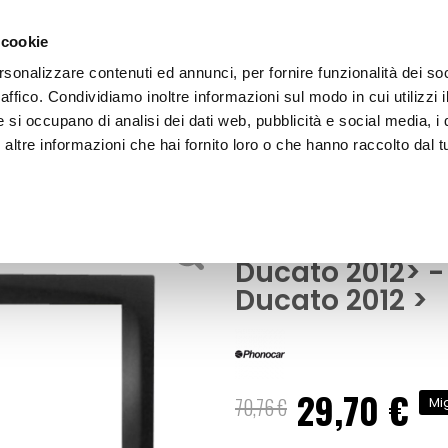
 cookie
rsonalizzare contenuti ed annunci, per fornire funzionalità dei so
raffico. Condividiamo inoltre informazioni sul modo in cui utilizzi i
e si occupano di analisi dei dati web, pubblicità e social media, i 
ltre informazioni che hai fornito loro o che hanno raccolto dal tu
OOR
Installazione Mascherina 2 din Fiat Duc
Accessori Audio - Video
Installazione M
Ducato 2012> 
Ducato 2012 >
29,70 €
Prezzo
70,76 €
Mi
speciale