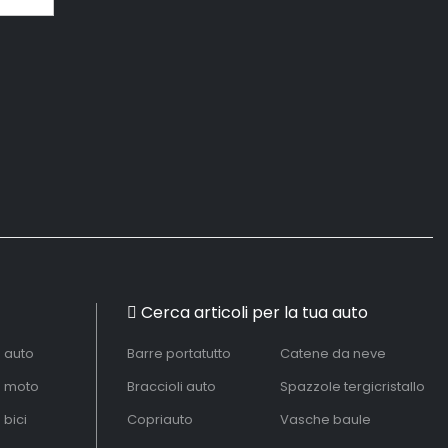
Cerca articoli per la tua auto
à auto
Barre portatutto
Catene da neve
à moto
Braccioli auto
Spazzole tergicristallo
 bici
Copriauto
Vasche baule