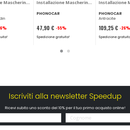
ggio - PHONOCAR Bmw Serie 1, Serie 3, Serie 5, Serie 7, X1, 
ne Mascherina 2 din Ford Focus 2011>2019 - PHONOCAR Ford
Installazione
PHONOCAR
PHONOCAR
din
Antracite
47,90 €
109,25 €
26%
-55%
-26
Prezzo
Prezzo
uita!
speciale
Spedizione gratuita!
speciale
Spedizione gratuit
Iscriviti alla newsletter Speedup
Ricevi subito uno sconto del 10% per il tuo primo acquisto online!