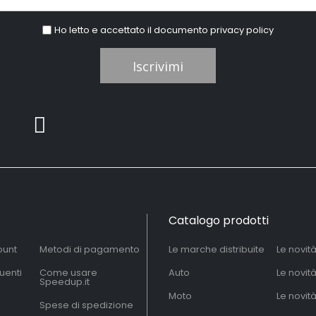
Ho letto e accettato il documento
privacy policy
Iscrivimi
Catalogo prodotti
ount
Metodi di pagamento
Le marche distribuite
Le novit
uenti
Come usare
Auto
Le novit
Speedup.it
Moto
Le novità
Spese di spedizione