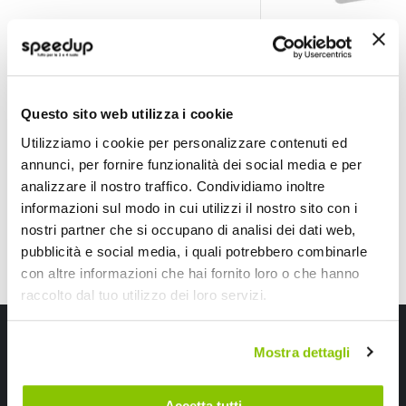
Installazione Mascherina 2 din Mazda 2 2008> - PHON
Installazione Masch
PHONOCAR
PHONOCAR
Nero 2din
Questo sito web utilizza i cookie
50,05 €
113,25 €
-57%
-38%
Prezzo
Prezzo
Utilizziamo i cookie per personalizzare contenuti ed
speciale
Spedizione gratuita!
speciale
Spedizione gratuita!
annunci, per fornire funzionalità dei social media e per
analizzare il nostro traffico. Condividiamo inoltre
informazioni sul modo in cui utilizzi il nostro sito con i
nostri partner che si occupano di analisi dei dati web,
pubblicità e social media, i quali potrebbero combinarle
con altre informazioni che hai fornito loro o che hanno
raccolto dal tuo utilizzo dei loro servizi.
Iscriviti alla newsletter Speedup
Mostra dettagli
Ricevi subito uno sconto del 10% per il tuo primo acquisto online!
Accetta tutti