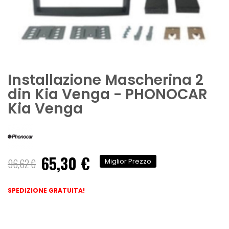
Installazione Mascherina 2
din Kia Venga - PHONOCAR
Kia Venga
65,30 €
Prezzo
96,62 €
Miglior Prezzo
speciale
SPEDIZIONE GRATUITA!