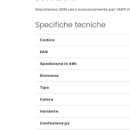
Mascherina 2DIN nero esclusivamente per VM111
Specifiche tecniche
Maggiori
Codice
Informazioni
EAN
Spedizione in 48h
Divisione
Tipo
Colore
Variante
Confezione pz