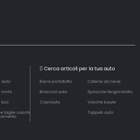
Cerca articoli per la tua auto
à auto
Barre portatutto
Catene da neve
à moto
Braccioli auto
Spazzole tergicristallo
 bici
Copriauto
Vasche baule
le taglie caschi
Tappeti auto
liamento