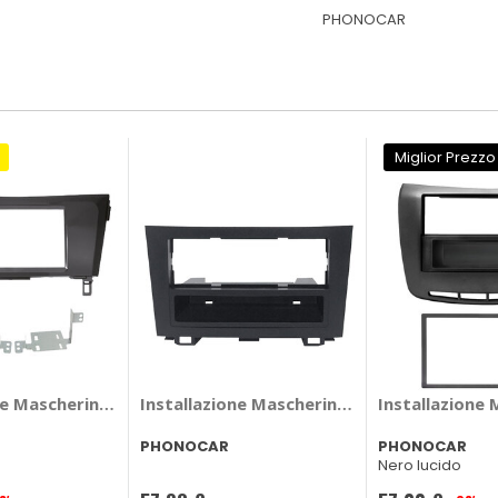
PHONOCAR
Miglior Prezzo
on 2015> - PHONOCAR Seat Leon 2015 >
ne Mascherina 2 din Nissan Qashqai 2014> - PHONOCAR Niss
Installazione Mascherina 2 din Honda CR-
Installazione 
PHONOCAR
PHONOCAR
Nero lucido