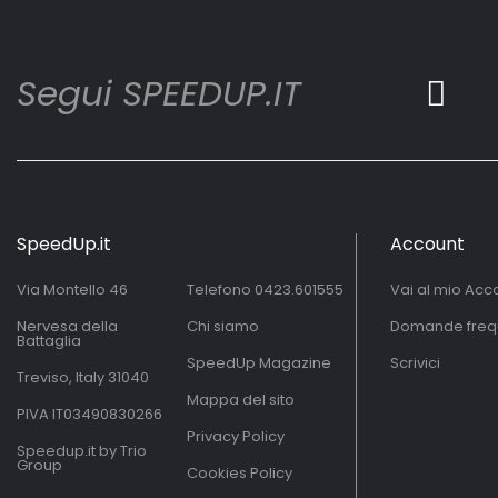
Segui SPEEDUP.IT
SpeedUp.it
Account
Via Montello 46
Telefono
0423.601555
Vai al mio Acc
Nervesa della
Chi siamo
Domande freq
Battaglia
SpeedUp Magazine
Scrivici
Treviso, Italy 31040
Mappa del sito
PIVA IT03490830266
Privacy Policy
Speedup.it by Trio
Group
Cookies Policy