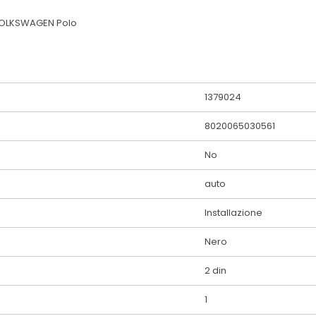
 VOLKSWAGEN Polo
1379024
8020065030561
No
auto
Installazione
Nero
2 din
1