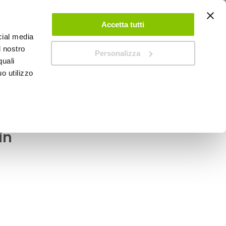
ACCEDI
CREA UN ACCOUNT
CONTATTACI
Accetta tutti
cial media
0
Carrello
l nostro
Personalizza
quali
o utilizzo
SPEEDUP MAGAZINE
OCAR
Mascherina 2 din -
in