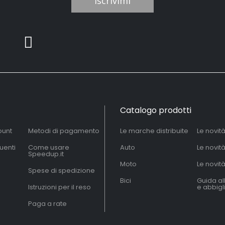
Iscrivimi
Catalogo prodotti
ount
Metodi di pagamento
Le marche distribuite
Le novit
uenti
Come usare
Auto
Le novit
Speedup.it
Moto
Le novità
Spese di spedizione
Bici
Guida al
Istruzioni per il reso
e abbig
Paga a rate