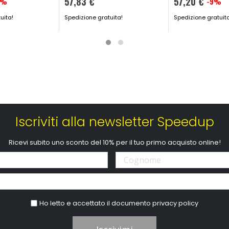
57,83 €
57,20 €
7%
-9%
Prezzo
uita!
Spedizione gratuita!
speciale
Spedizione gratuit
Iscriviti alla newsletter Speedup
Ricevi subito uno sconto del 10% per il tuo primo acquisto online!
Ho letto e accettato il documento
privacy policy