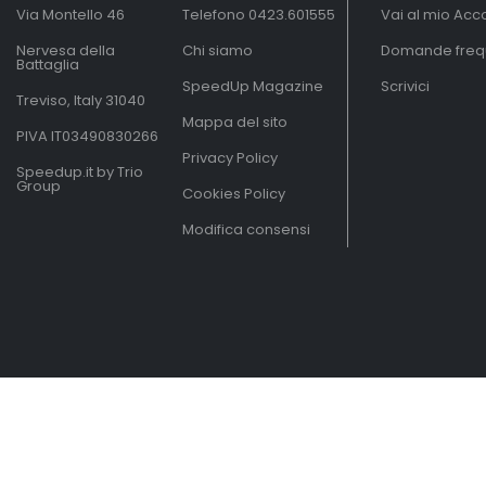
Via Montello 46
Telefono
0423.601555
Vai al mio Acc
Nervesa della
Chi siamo
Domande freq
Battaglia
SpeedUp Magazine
Scrivici
Treviso, Italy 31040
Mappa del sito
PIVA IT03490830266
Privacy Policy
Speedup.it by Trio
Group
Cookies Policy
Modifica consensi