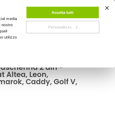
ACCEDI
CREA UN ACCOUNT
CONTATTACI
Accetta tutti
cial media
0
Carrello
l nostro
Personalizza
quali
o utilizzo
SPEEDUP MAGAZINE
Mascherina 2 din -
 Altea, Leon,
arok, Caddy, Golf V,