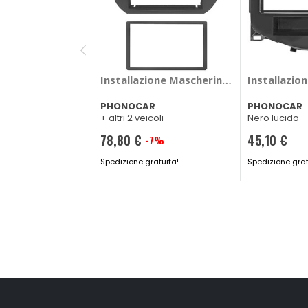
Installazione Mascherina 2 din - PHONO
Installazio
PHONOCAR
PHONOCAR
+ altri 2 veicoli
Nero lucido
78,80 €
45,10 €
-7%
Prezzo
Prezzo
speciale
Spedizione gratuita!
speciale
Spedizione grat