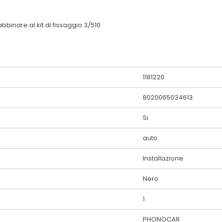
binare al kit di fissaggio 3/510
1181220
8020065034613
Si
auto
Installazione
Nero
1
PHONOCAR