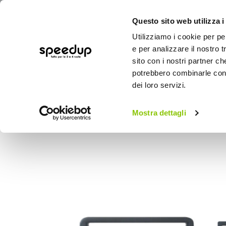
Questo sito web utilizza i
Utilizziamo i cookie per pe
e per analizzare il nostro t
sito con i nostri partner ch
potrebbero combinarle con a
AUTO
MOTO
BICI
OUTD
dei loro servizi.
Home
Auto
Audio elettronica mobile
Installazione Mascherina 2 din - PHONOCAR Seat A
Mostra dettagli