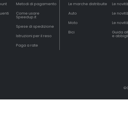
ount
Metodi di pagamento
Le marche distribuite
Le novit
uenti
Come usare
Auto
Le novit
Speedup.it
Moto
Le novità
Spese di spedizione
Bici
Guida al
Istruzioni per il reso
e abbig
Paga a rate
©C