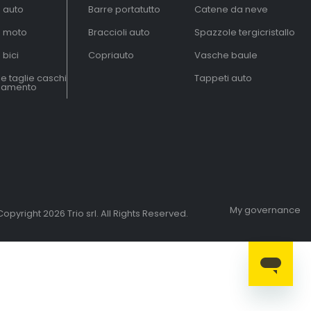
à auto
Barre portatutto
Catene da neve
à moto
Braccioli auto
Spazzole tergicristallo
 bici
Copriauto
Vasche baule
le taglie caschi
Tappeti auto
liamento
My governance
opyright 2026 Trio srl. All Rights Reserved.