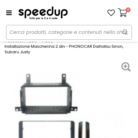
0
Carrello
Home
Auto
Audio elettronica mobile
Accessori Audio - Video
Installazione Mascherina 2 din - PHONOCAR Daihatsu Sirion,
Subaru Justy