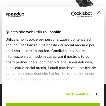
Installazione Mascherina 2 din Ford Fiesta 2008> - P
Installazione Masch
PHONOCAR
PHONOCAR
Nero lucido
Questo sito web utilizza i cookie
125,70 €
110,25 €
-15%
-17%
Prezzo
Prezzo
Utilizziamo i cookie per personalizzare contenuti ed
speciale
Spedizione gratuita!
speciale
Spedizione gratuita!
annunci, per fornire funzionalità dei social media e per
analizzare il nostro traffico. Condividiamo inoltre
informazioni sul modo in cui utilizzi il nostro sito con i
nostri partner che si occupano di analisi dei dati web,
pubblicità e social media, i quali potrebbero combinarle
con altre informazioni che hai fornito loro o che hanno
raccolto dal tuo utilizzo dei loro servizi.
Iscriviti alla newsletter Speedup
Mostra dettagli
Ricevi subito uno sconto del 10% per il tuo primo acquisto online!