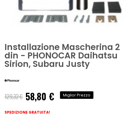
Installazione Mascherina 2
din - PHONOCAR Daihatsu
Sirion, Subaru Justy
58,80 €
Prezzo
129,32 €
Miglior Prezzo
speciale
SPEDIZIONE GRATUITA!