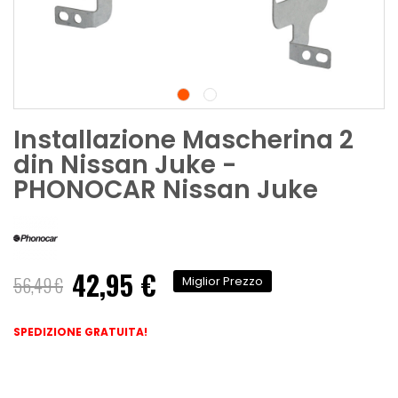
Installazione Mascherina 2
din Nissan Juke -
PHONOCAR Nissan Juke
42,95 €
Prezzo
56,49 €
Miglior Prezzo
speciale
SPEDIZIONE GRATUITA!