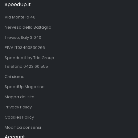
SpeedUp.it
Via Montello 46
Nervesa della Battaglia
Treviso, Italy 31040
PIVA IT03490830266
Speedup.it by Trio Group
Telefono
0423.601555
Chi siamo
SpeedUp Magazine
Mappa del sito
Privacy Policy
Cookies Policy
Modifica consensi
Account