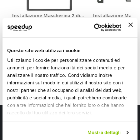
Installazione Mascherina 2 din - PHONOCAR Citroen Ne
Installazione Masch
PHONOCAR
PHONOCAR
+ altri 2 veicoli
78,80 €
73,65 €
-7%
-51%
Prezzo
Prezzo
Questo sito web utilizza i cookie
speciale
Spedizione gratuita!
speciale
Spedizione gratuita!
Utilizziamo i cookie per personalizzare contenuti ed
annunci, per fornire funzionalità dei social media e per
analizzare il nostro traffico. Condividiamo inoltre
informazioni sul modo in cui utilizzi il nostro sito con i
nostri partner che si occupano di analisi dei dati web,
pubblicità e social media, i quali potrebbero combinarle
con altre informazioni che hai fornito loro o che hanno
raccolto dal tuo utilizzo dei loro servizi.
Iscriviti alla newsletter Speedup
Ricevi subito uno sconto del 10% per il tuo primo acquisto online!
Mostra dettagli