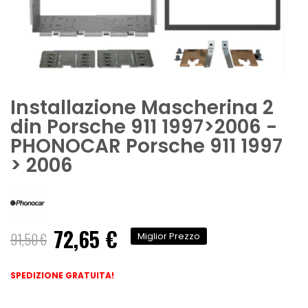
Installazione Mascherina 2
din Porsche 911 1997>2006 -
PHONOCAR Porsche 911 1997
> 2006
72,65 €
Prezzo
91,50 €
Miglior Prezzo
speciale
SPEDIZIONE GRATUITA!