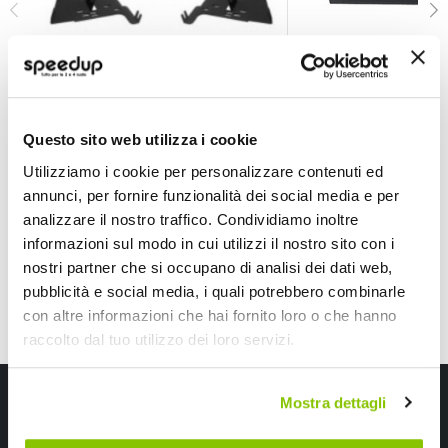
Installazione Mascherina 2 din - PHONOCAR Subaru Le
Installazione Masc
PHONOCAR
PHONOCAR
Questo sito web utilizza i cookie
31,45 €
41,55 €
-67%
-65%
Prezzo
Prezzo
Utilizziamo i cookie per personalizzare contenuti ed
speciale
speciale
Spedizione gratuita!
annunci, per fornire funzionalità dei social media e per
analizzare il nostro traffico. Condividiamo inoltre
informazioni sul modo in cui utilizzi il nostro sito con i
nostri partner che si occupano di analisi dei dati web,
pubblicità e social media, i quali potrebbero combinarle
con altre informazioni che hai fornito loro o che hanno
raccolto dal tuo utilizzo dei loro servizi.
Iscriviti alla newsletter Speedup
Mostra dettagli
Ricevi subito uno sconto del 10% per il tuo primo acquisto online!