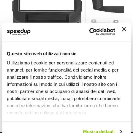
Installazione Mascherina 1 din - PHONOCAR Citroen C
Installazione Masch
Questo sito web utilizza i cookie
PHONOCAR
PHONOCAR
Nero lucido
Utilizziamo i cookie per personalizzare contenuti ed
annunci, per fornire funzionalità dei social media e per
45,10 €
65,30 €
-26%
Prezzo
Prezzo
analizzare il nostro traffico. Condividiamo inoltre
speciale
Spedizione gratuita!
speciale
Spedizione gratuita!
informazioni sul modo in cui utilizzi il nostro sito con i
nostri partner che si occupano di analisi dei dati web,
pubblicità e social media, i quali potrebbero combinarle
con altre informazioni che hai fornito loro o che hanno
raccolto dal tuo utilizzo dei loro servizi.
Mostra dettagli