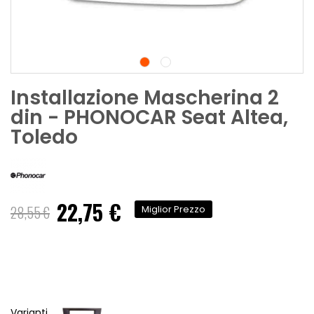
Installazione Mascherina 2
din - PHONOCAR Seat Altea,
Toledo
22,75 €
Prezzo
28,55 €
Miglior Prezzo
speciale
Varianti