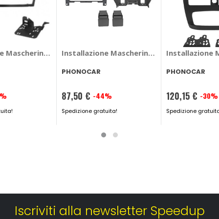
PHONOCAR Dr 5
ne Mascherina 2 din - PHONOCAR Bmw Serie 1, Serie 3
Installazione Mascherina 2 din - PHONOCAR
Installazione
PHONOCAR
PHONOCAR
87,50 €
120,15 €
7%
-44%
-30%
Prezzo
Prezzo
uita!
speciale
Spedizione gratuita!
speciale
Spedizione gratuit
Iscriviti alla newsletter Speedup