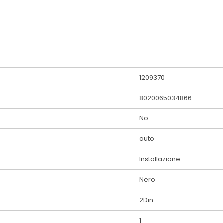
1209370
8020065034866
No
auto
Installazione
Nero
2Din
1