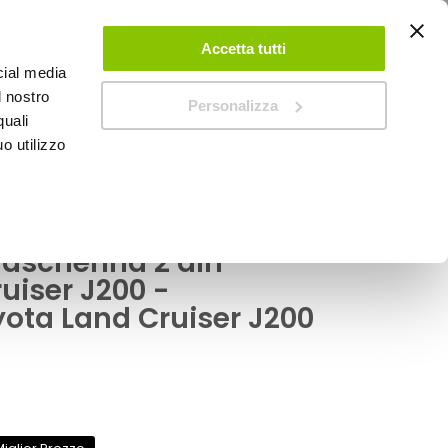
ACCEDI
CREA UN ACCOUNT
CONTATTACI
Accetta tutti
cial media
0
Carrello
l nostro
Personalizza
quali
o utilizzo
SPEEDUP MAGAZINE
Mascherina 2 din
uiser J200 -
ta Land Cruiser J200