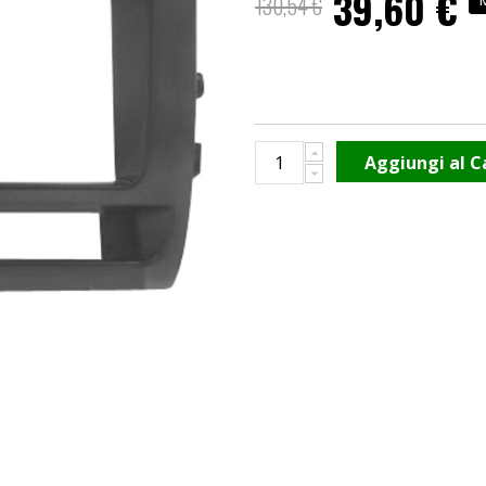
39,60 €
130,54 €
speciale
Aggiungi al C