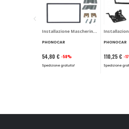
Installazione Mascherina 2 din Dr 5 - 
Installazio
PHONOCAR
PHONOCAR
54,80 €
110,25 €
-58%
-1
Prezzo
Prezzo
speciale
Spedizione gratuita!
speciale
Spedizione grat