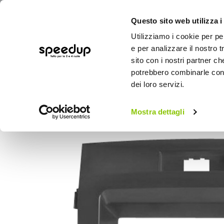
Questo sito web utilizza i
Utilizziamo i cookie per pe
e per analizzare il nostro t
sito con i nostri partner ch
potrebbero combinarle con a
AUTO
MOTO
BICI
OUTD
dei loro servizi.
Home
Auto
Audio elettronica mobile
Installazione Mascherina 2 din Toyota Land Cruis
Mostra dettagli