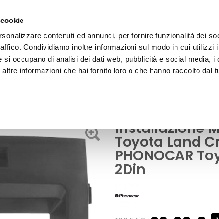
 cookie
rsonalizzare contenuti ed annunci, per fornire funzionalità dei so
raffico. Condividiamo inoltre informazioni sul modo in cui utilizzi i
e si occupano di analisi dei dati web, pubblicità e social media, i 
ltre informazioni che hai fornito loro o che hanno raccolto dal tu
OOR
Accessori Audio - Video
er J200 - PHONOCAR Toyota Land Cruiser J200
Installazione 
Toyota Land Cr
PHONOCAR Toyo
2Din
Prezzo