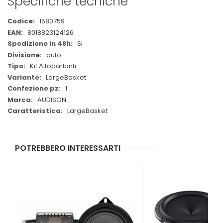
Specifiche tecniche
Maggiori
1580759
Informazioni
8018823124126
Si
auto
Kit Altoparlanti
LargeBasket
1
AUDISON
LargeBasket
POTREBBERO INTERESSARTI