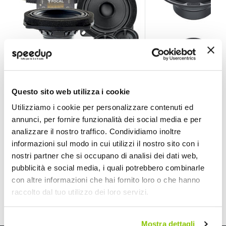
Kit Altoparlanti IS BMW100L BMW e Mini - FOCAL
Kit Altoparlanti ML
Questo sito web utilizza i cookie
FOCAL
HERTZ
Utilizziamo i cookie per personalizzare contenuti ed
100mm
165mm
annunci, per fornire funzionalità dei social media e per
247,50 €
444,55 €
analizzare il nostro traffico. Condividiamo inoltre
CONSEGNA IN 48H
Spedizione gratuita!
Spedizione gratuita!
informazioni sul modo in cui utilizzi il nostro sito con i
nostri partner che si occupano di analisi dei dati web,
pubblicità e social media, i quali potrebbero combinarle
con altre informazioni che hai fornito loro o che hanno
raccolto dal tuo utilizzo dei loro servizi.
Mostra dettagli