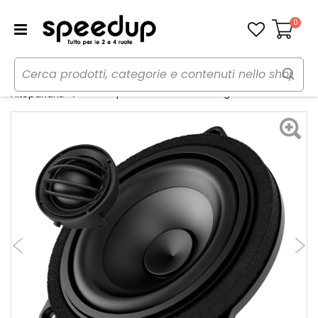
0
Carrello
Home
Auto
Audio elettronica mobile
Kit Altoparlanti APBMW K4E Large - AUDISON
Altoparlanti