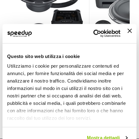
Kit Altoparlanti MLK 165.3 - HERTZ
Kit Altoparlanti MP
Questo sito web utilizza i cookie
HERTZ
HERTZ
Utilizziamo i cookie per personalizzare contenuti ed
165mm
annunci, per fornire funzionalità dei social media e per
444,55 €
276,25 €
analizzare il nostro traffico. Condividiamo inoltre
Spedizione gratuita!
CONSEGNA IN 48H
Sped
informazioni sul modo in cui utilizzi il nostro sito con i
nostri partner che si occupano di analisi dei dati web,
pubblicità e social media, i quali potrebbero combinarle
con altre informazioni che hai fornito loro o che hanno
raccolto dal tuo utilizzo dei loro servizi.
Mostra dettagli