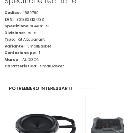
Specifiche tecniche
Maggiori
1580760
Informazioni
8018823124133
Si
auto
Kit Altoparlanti
SmallBasket
1
AUDISON
SmallBasket
POTREBBERO INTERESSARTI