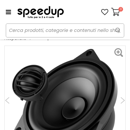
0
Carrello
Home
Auto
Audio elettronica mobile
Kit Altoparlanti APBMW K4M Small - AUDISON
Altoparlanti