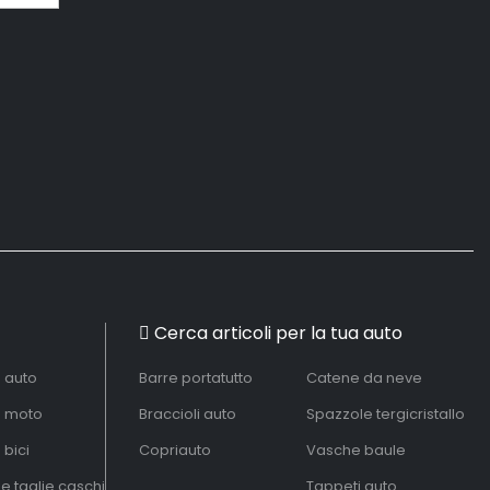
Cerca articoli per la tua auto
à auto
Barre portatutto
Catene da neve
à moto
Braccioli auto
Spazzole tergicristallo
 bici
Copriauto
Vasche baule
le taglie caschi
Tappeti auto