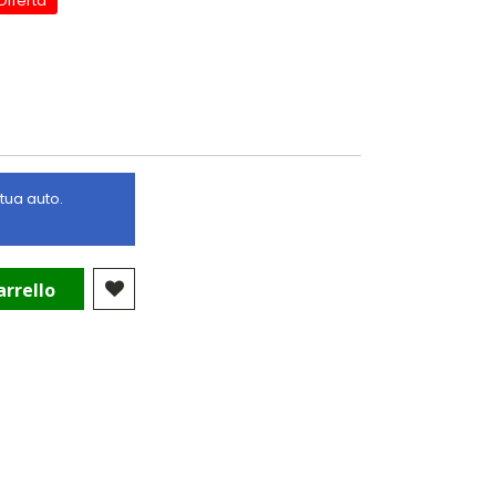
Offerta
 tua auto.
arrello