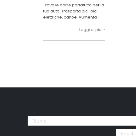
portatutto
Trova le barre portatutto per la
tua auto. Trasporta bici, bici
elettriche, canoe. Aumenta il
baule con i box portatutto.
Leggi di piu' »