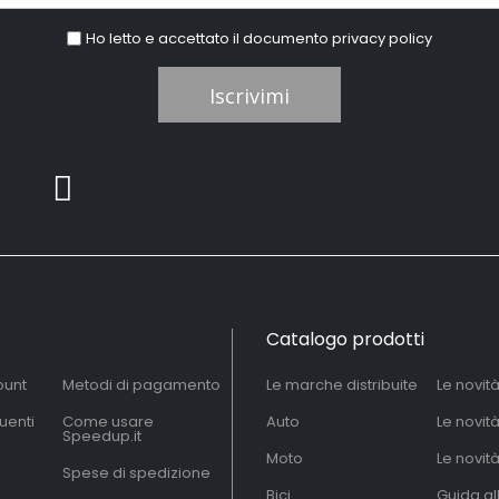
Ho letto e accettato il documento
privacy policy
Iscrivimi
Catalogo prodotti
ount
Metodi di pagamento
Le marche distribuite
Le novit
uenti
Come usare
Auto
Le novit
Speedup.it
Moto
Le novità
Spese di spedizione
Bici
Guida al