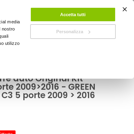
ACCEDI
CREA UN ACCOUNT
CONTATTACI
Accetta tutti
cial media
0
Carrello
l nostro
Personalizza
quali
o utilizzo
SPEEDUP MAGAZINE
rre auto Original Kit
orte 2009>2016 - GREEN
 C3 5 porte 2009 > 2016