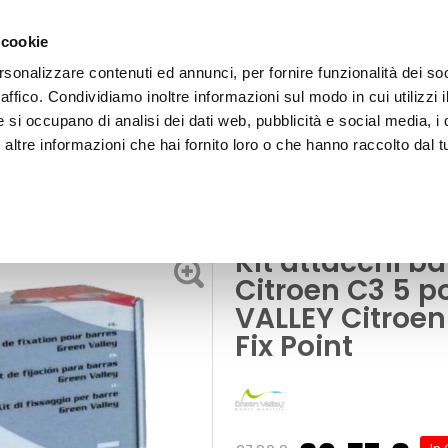
 cookie
rsonalizzare contenuti ed annunci, per fornire funzionalità dei so
raffico. Condividiamo inoltre informazioni sul modo in cui utilizzi i
e si occupano di analisi dei dati web, pubblicità e social media, i 
ltre informazioni che hai fornito loro o che hanno raccolto dal tu
OOR
portatutto
rte 2009>2016 - GREEN VALLEY Citroen C3 5 porte 2009 > 2016 Fix Point
Kit attacchi ba
Citroen C3 5 p
VALLEY Citroen
Fix Point
Prezzo