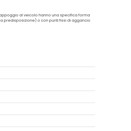
 di appoggio al veicolo hanno una specifica forma
za predisposizione) o con punti fissi di aggancio