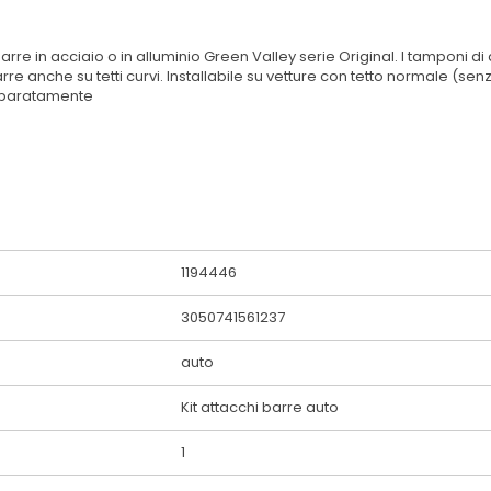
barre in acciaio o in alluminio Green Valley serie Original. I tamponi
e anche su tetti curvi. Installabile su vetture con tetto normale (sen
 separatamente
1194446
3050741561237
auto
Kit attacchi barre auto
1