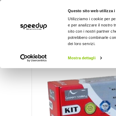
Questo sito web utilizza i
Utilizziamo i cookie per pe
e per analizzare il nostro t
sito con i nostri partner ch
potrebbero combinarle con a
AUTO
MOTO
BICI
OUTD
dei loro servizi.
Home
Auto
Portaggio e carico
Barre 
Kit attacchi barre auto Original Kit Citroen C3 5 po
Mostra dettagli