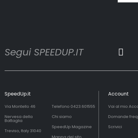
Segui SPEEDUP.IT
SpeedUp.it
Account
Via Montello 46
Telefono
0423.601555
Vai al mio Acc
Nervesa della
Chi siamo
Domande freq
Battaglia
SpeedUp Magazine
Scrivici
Treviso, Italy 31040
Mappa del sito