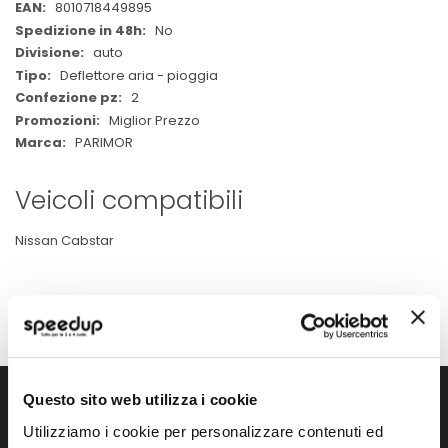
Informazioni
8010718449895
No
auto
Deflettore aria - pioggia
2
Miglior Prezzo
PARIMOR
Veicoli compatibili
Nissan Cabstar
Iscriviti alla newsletter Speedup
Questo sito web utilizza i cookie
Utilizziamo i cookie per personalizzare contenuti ed
Ricevi subito uno sconto del 10% per il tuo primo acquisto online!