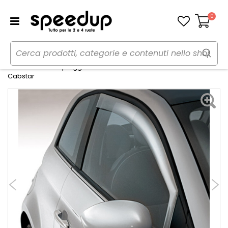
0
Carrello
Home
Auto
Accessori esterni auto
Deflettori
Deflettore aria - pioggia Mixer Nissan Cabstar - PARIMOR Nissan
Cabstar