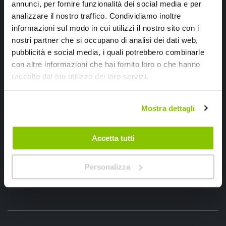
annunci, per fornire funzionalità dei social media e per
analizzare il nostro traffico. Condividiamo inoltre
informazioni sul modo in cui utilizzi il nostro sito con i
nostri partner che si occupano di analisi dei dati web,
pubblicità e social media, i quali potrebbero combinarle
con altre informazioni che hai fornito loro o che hanno
raccolto dal tuo utilizzo dei loro servizi.
Ho letto e accettato il documento
privacy policy
Iscrivimi
Mostra dettagli
Segui SPEEDUP.IT
Accetta tutti
Personalizza