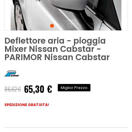
Deflettore aria - pioggia
Mixer Nissan Cabstar -
PARIMOR Nissan Cabstar
65,30 €
Prezzo
86,62 €
Miglior Prezzo
speciale
SPEDIZIONE GRATUITA!