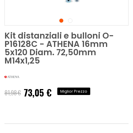
Kit distanziali e bulloni O-
P16128C - ATHENA 16mm
5x120 Diam. 72,50mm
M14x1,25
73,05 €
Prezzo
81,98 €
Miglior Prezzo
speciale