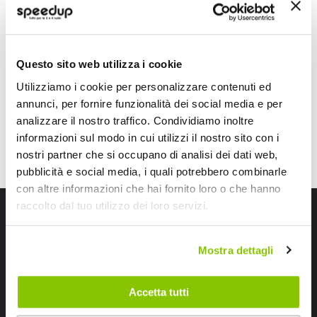
D-GEAR
ATHENA
Alluminio Bulloni sferici 20mm 5x112
Bulloni a sede piatta 
diam. 57,0 B M14x1,50 + altri 33 veicoli
Diam. 65mm M12x1,25
76,80 €
99,00 €
-11%
Prezzo
Questo sito web utilizza i cookie
speciale
Spedizione gratuita!
Spedizione gratuita!
Utilizziamo i cookie per personalizzare contenuti ed
annunci, per fornire funzionalità dei social media e per
analizzare il nostro traffico. Condividiamo inoltre
informazioni sul modo in cui utilizzi il nostro sito con i
nostri partner che si occupano di analisi dei dati web,
pubblicità e social media, i quali potrebbero combinarle
con altre informazioni che hai fornito loro o che hanno
raccolto dal tuo utilizzo dei loro servizi.
Iscriviti alla newsletter Speedup
Ricevi subito uno sconto del 10% per il tuo primo acquisto online!
Mostra dettagli
Accetta tutti