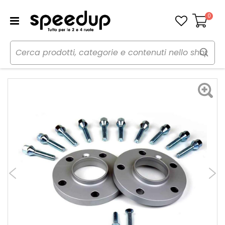
0
Carrello
Home
Auto
Gomme, cerchi e freni
Distanziali
Kit distanziali e bulloni O-P16128C - ATHENA