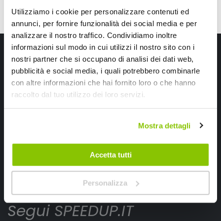
Utilizziamo i cookie per personalizzare contenuti ed
annunci, per fornire funzionalità dei social media e per
analizzare il nostro traffico. Condividiamo inoltre
Iscriviti alla newsletter Speedup
informazioni sul modo in cui utilizzi il nostro sito con i
nostri partner che si occupano di analisi dei dati web,
Ricevi subito uno sconto del 10% per il tuo primo acquisto online!
pubblicità e social media, i quali potrebbero combinarle
con altre informazioni che hai fornito loro o che hanno
raccolto dal tuo utilizzo dei loro servizi.
Mostra dettagli
Ho letto e accettato il documento
privacy policy
Accetta tutti
Iscrivimi
Personalizza
Segui SPEEDUP.IT