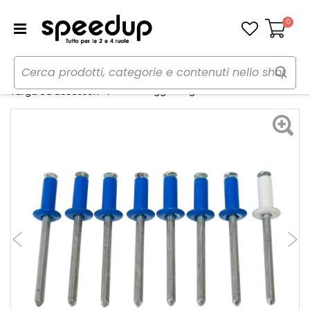
0
Carrello
Home
Auto
Accessori esterni auto
Kit fissaggio targa - CORA
Targa ed accessori