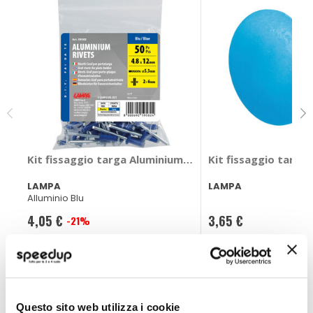
Kit fissaggio targa Aluminium Rivets - LAMPA
Kit fissaggio targa
LAMPA
LAMPA
Alluminio Blu
4,05 €
3,65 €
-21%
Prezzo
speciale
CONSEGNA IN 48H
CONSEGNA IN 48H
Questo sito web utilizza i cookie