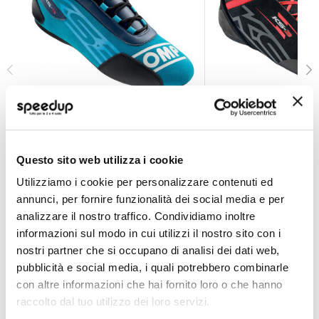
Scarpe da kart KS-3 my2021 - OMP
Scarpe da kart KS-
OMP
OMP
Navy blu Tg 44
Questo sito web utilizza i cookie
83,15 €
-20%
Prezzo
A partire da
Utilizziamo i cookie per personalizzare contenuti ed
95,00 €
speciale
Spedizione gratuita!
annunci, per fornire funzionalità dei social media e per
Spedizione gratuita!
analizzare il nostro traffico. Condividiamo inoltre
informazioni sul modo in cui utilizzi il nostro sito con i
nostri partner che si occupano di analisi dei dati web,
pubblicità e social media, i quali potrebbero combinarle
con altre informazioni che hai fornito loro o che hanno
raccolto dal tuo utilizzo dei loro servizi.