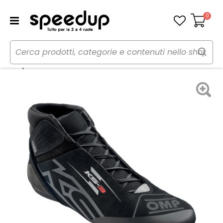
0
Carrello
Home
Auto
Rally-Pista-Kart
Abbigliamento
Scarpe da kart KS-3 2026