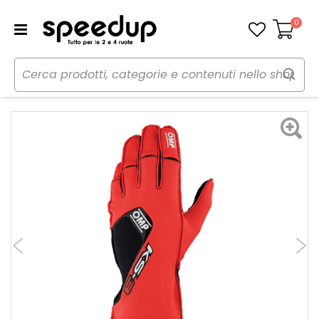
0
Carrello
Home
Auto
Rally-Pista-Kart
Abbigliamento
Guanti da kart KS-3 2026