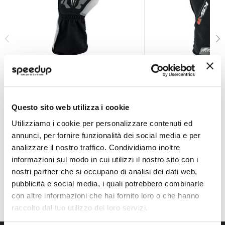
Guanti da kart KS-3 2026
Guanti da kart KS-3
OMP
OMP
Questo sito web utilizza i cookie
A partire da
A partire da
57,40 €
57,40 €
Utilizziamo i cookie per personalizzare contenuti ed
annunci, per fornire funzionalità dei social media e per
Spedizione gratuita!
Spedizione gratuita!
analizzare il nostro traffico. Condividiamo inoltre
informazioni sul modo in cui utilizzi il nostro sito con i
nostri partner che si occupano di analisi dei dati web,
pubblicità e social media, i quali potrebbero combinarle
con altre informazioni che hai fornito loro o che hanno
raccolto dal tuo utilizzo dei loro servizi.