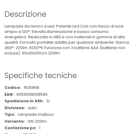
Descrizione
Lampada da lavoro a Led. Potente Led Cob con fascio di luce
ampio a 120°. Elevata illuminazione e basso consumo
energetico. Realizzato in ABS e con materiali in gomma di alta
qualità. Formato portatile adatto per qualsiasi ambiente. Gancio
360°. 200lm. 6000°K Funziona con 3 batterie AAA (batterie non
incluse). 60x30x130cm 200lm
Specifiche tecniche
Maggiori
1835868
Informazioni
8059008008596
Si
auto
Lampada multiuso
3W 200lm
1