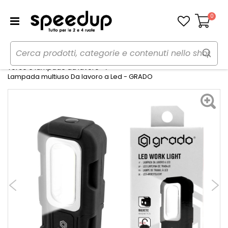
0
Carrello
Home
Auto
Utensili, lampade da lavoro e torce
Torce e lampade da lavoro
Lampada multiuso Da lavoro a Led - GRADO