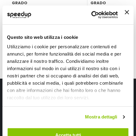
GRADO
GRADO
Nero 80x215x60mm 2000lm
Nero 240x215x153mm 
59,40 €
69,30 €
CONSEGNA IN 48H
Spedizione gratuita!
CONSEGNA IN 48H
Sped
Questo sito web utilizza i cookie
Utilizziamo i cookie per personalizzare contenuti ed
annunci, per fornire funzionalità dei social media e per
analizzare il nostro traffico. Condividiamo inoltre
informazioni sul modo in cui utilizzi il nostro sito con i
nostri partner che si occupano di analisi dei dati web,
pubblicità e social media, i quali potrebbero combinarle
Iscriviti alla newsletter Speedup
con altre informazioni che hai fornito loro o che hanno
raccolto dal tuo utilizzo dei loro servizi.
Ricevi subito uno sconto del 10% per il tuo primo acquisto online!
Mostra dettagli
Accetta tutti