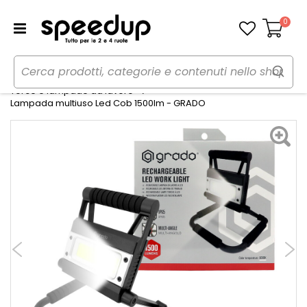
0
Carrello
Home
Auto
Utensili, lampade da lavoro e torce
Torce e lampade da lavoro
Lampada multiuso Led Cob 1500lm - GRADO