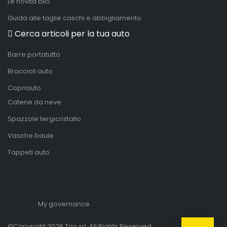
Le novità bici
Guida alle taglie caschi e abbigliamento
Cerca articoli per la tua auto
Barre portatutto
Braccioli auto
Copriauto
Catene da neve
Spazzole tergicristallo
Vasche baule
Tappeti auto
My governance
©Copyright 2026 Trio srl. All Rights Reserved.