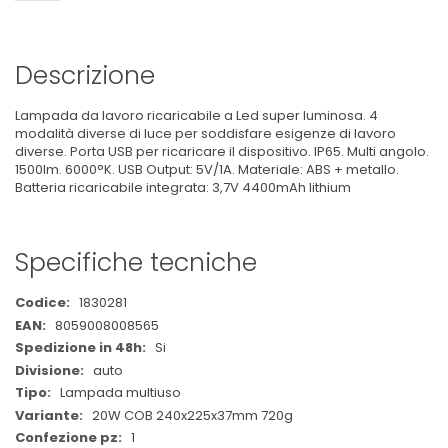
Descrizione
Lampada da lavoro ricaricabile a Led super luminosa. 4
modalità diverse di luce per soddisfare esigenze di lavoro
diverse. Porta USB per ricaricare il dispositivo. IP65. Multi angolo.
1500lm. 6000°K. USB Output: 5V/1A. Materiale: ABS + metallo.
Batteria ricaricabile integrata: 3,7V 4400mAh lithium
Specifiche tecniche
Maggiori
1830281
Informazioni
8059008008565
Si
auto
Lampada multiuso
20W COB 240x225x37mm 720g
1