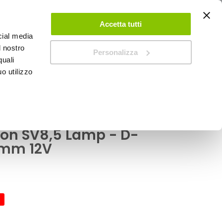
ACCEDI
CREA UN ACCOUNT
CONTATTACI
Accetta tutti
cial media
0
Carrello
l nostro
Personalizza
quali
o utilizzo
SPEEDUP MAGAZINE
 Feston SV8,5 Lamp - D-GEAR
luro a filamento
ton SV8,5 Lamp - D-
6mm 12V