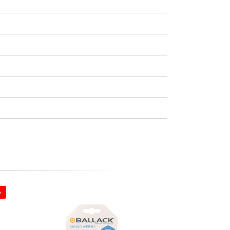
o
Quasi esaurito