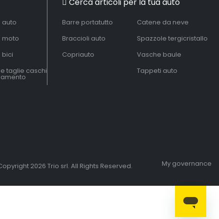
Cerca articoli per la tua auto
à auto
Barre portatutto
Catene da neve
à moto
Braccioli auto
Spazzole tergicristallo
 bici
Copriauto
Vasche baule
le taglie caschi
Tappeti auto
liamento
My governance
opyright 2026 Trio srl. All Rights Reserved.