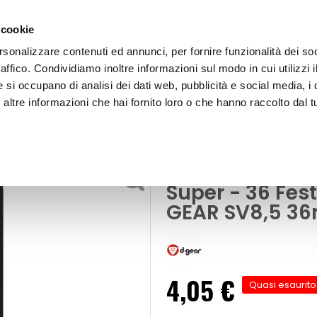
 cookie
rsonalizzare contenuti ed annunci, per fornire funzionalità dei so
raffico. Condividiamo inoltre informazioni sul modo in cui utilizzi i
e si occupano di analisi dei dati web, pubblicità e social media, i 
ltre informazioni che hai fornito loro o che hanno raccolto dal tu
OOR
Lampadina a siluro a filamento Super - 36
erni e di segnalazione
Lampadina a si
Super - 36 Fes
GEAR SV8,5 3
4,05 €
Quasi esaurito