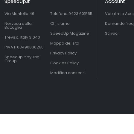
SpeedUp.it
Account
Via Montello 46
Telefono
0423.601555
Vai al mio Acc
Nervesa della
Chi siamo
Domande freq
Battaglia
SpeedUp Magazine
Scrivici
Treviso, Italy 31040
Mappa del sito
PIVA IT03490830266
Privacy Policy
Speedup.it by Trio
Group
Cookies Policy
Modifica consensi