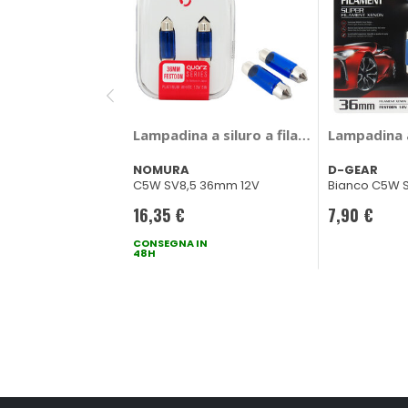
Lampadina a siluro a filamento Quarz 
Lampadina a
NOMURA
D-GEAR
C5W SV8,5 36mm 12V
Bianco C5W 
16,35 €
7,90 €
CONSEGNA IN
48H