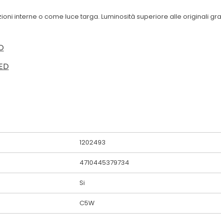
zioni interne o come luce targa. Luminosità superiore alle originali g
O
ED
1202493
4710445379734
Si
C5W