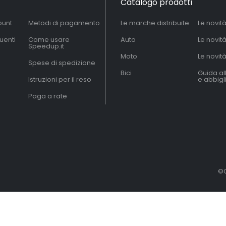
Catalogo prodotti
ount
Metodi di pagamento
Le marche distribuite
Le novit
uenti
Come usare
Auto
Le novit
Speedup.it
Moto
Le novità
Spese di spedizione
Bici
Guida al
Istruzioni per il reso
e abbig
Paga a rate
©C