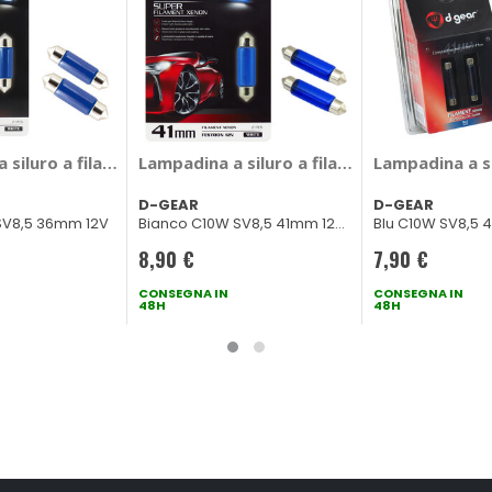
Festoon SV8,5 - NOMURA
 siluro a filamento Super - 36 Feston SV8,5 Lamp - D-GEAR
Lampadina a siluro a filamento Super - 41
Lampadina a s
D-GEAR
D-GEAR
SV8,5 36mm 12V
Bianco C10W SV8,5 41mm 12V
Blu C10W SV8,5 
10W
8,90 €
7,90 €
CONSEGNA IN
CONSEGNA IN
48H
48H