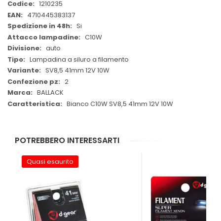
Maggiori
1210235
Informazioni
4710445383137
Si
C10W
auto
Lampadina a siluro a filamento
SV8,5 41mm 12V 10W
2
BALLACK
Bianco C10W SV8,5 41mm 12V 10W
POTREBBERO INTERESSARTI
Quasi esaurito