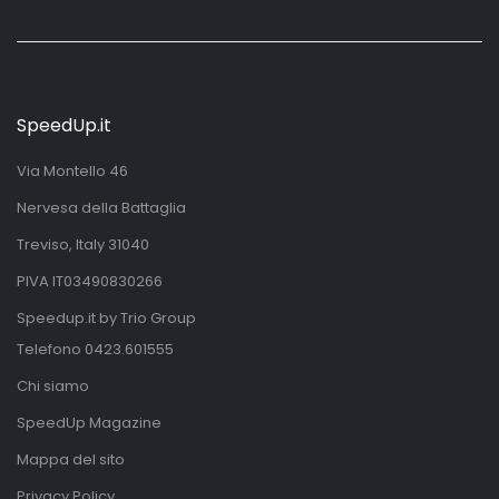
SpeedUp.it
Via Montello 46
Nervesa della Battaglia
Treviso, Italy 31040
PIVA IT03490830266
Speedup.it by Trio Group
Telefono
0423.601555
Chi siamo
SpeedUp Magazine
Mappa del sito
Privacy Policy