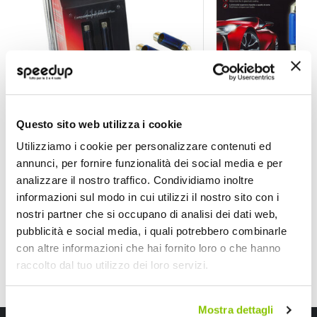
Lampadina a siluro a filamento Super - 41 Feston SV8
Lampadina a siluro 
Questo sito web utilizza i cookie
D-GEAR
D-GEAR
Blu C10W SV8,5 41mm 12V 10W
Bianco C10W SV8,5 41
Utilizziamo i cookie per personalizzare contenuti ed
7,90 €
8,90 €
annunci, per fornire funzionalità dei social media e per
analizzare il nostro traffico. Condividiamo inoltre
CONSEGNA IN 48H
CONSEGNA IN 48H
informazioni sul modo in cui utilizzi il nostro sito con i
nostri partner che si occupano di analisi dei dati web,
pubblicità e social media, i quali potrebbero combinarle
con altre informazioni che hai fornito loro o che hanno
raccolto dal tuo utilizzo dei loro servizi.
Mostra dettagli