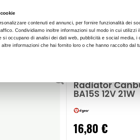
 cookie
rsonalizzare contenuti ed annunci, per fornire funzionalità dei so
raffico. Condividiamo inoltre informazioni sul modo in cui utilizzi i
e si occupano di analisi dei dati web, pubblicità e social media, i 
ltre informazioni che hai fornito loro o che hanno raccolto dal tu
OOR
Lampadina BA15S a led BA15S Led Radiato
erni e di segnalazione
Lampadina BA1
Radiator Canb
BA15S 12V 21W
16,80 €