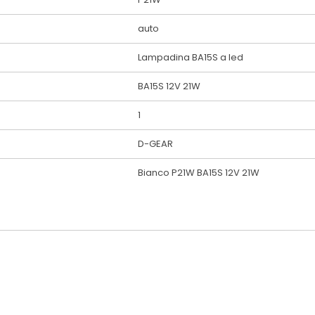
auto
Lampadina BA15S a led
BA15S 12V 21W
1
D-GEAR
Bianco P21W BA15S 12V 21W