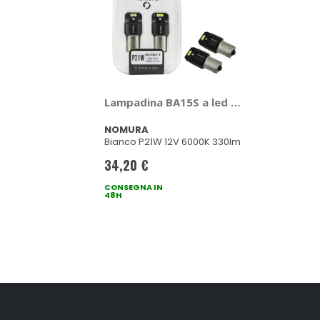
Lampadina BA15S a led Obsidian - NOM
NOMURA
Bianco P21W 12V 6000K 330lm
34,20 €
CONSEGNA IN
48H