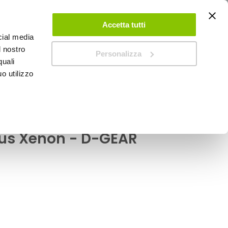
ACCEDI
CREA UN ACCOUNT
CONTATTACI
Accetta tutti
cial media
0
Carrello
l nostro
Personalizza
quali
o utilizzo
SPEEDUP MAGAZINE
r Canbus Xenon - D-GEAR
5S a led BA15S Led
us Xenon - D-GEAR