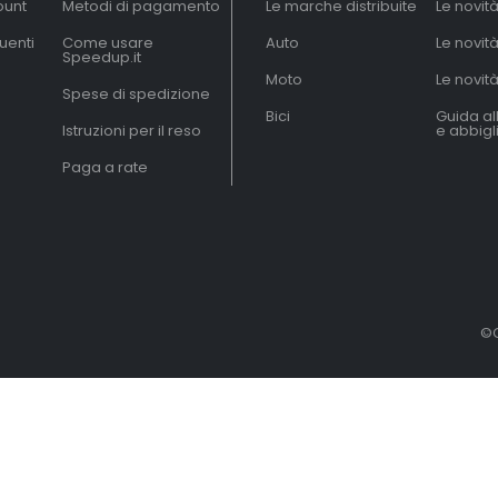
ount
Metodi di pagamento
Le marche distribuite
Le novit
uenti
Come usare
Auto
Le novit
Speedup.it
Moto
Le novità
Spese di spedizione
Bici
Guida al
Istruzioni per il reso
e abbig
Paga a rate
©C