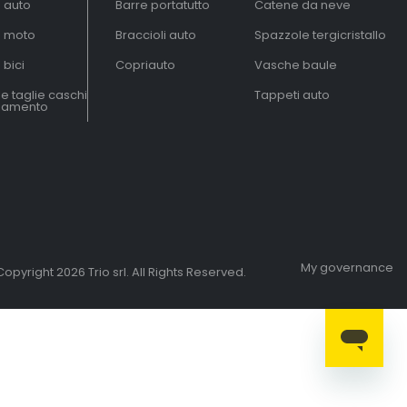
à auto
Barre portatutto
Catene da neve
à moto
Braccioli auto
Spazzole tergicristallo
 bici
Copriauto
Vasche baule
le taglie caschi
Tappeti auto
liamento
My governance
opyright 2026 Trio srl. All Rights Reserved.