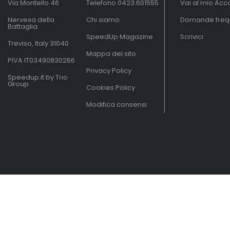
Via Montello 46
Telefono
0423.601555
Vai al mio Acc
Nervesa della
Chi siamo
Domande freq
Battaglia
SpeedUp Magazine
Scrivici
Treviso, Italy 31040
Mappa del sito
PIVA IT03490830266
Privacy Policy
Speedup.it by Trio
Group
Cookies Policy
Modifica consensi