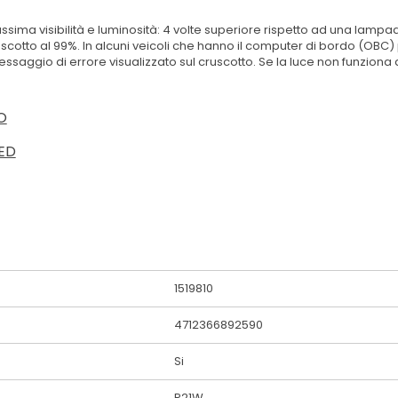
a visibilità e luminosità: 4 volte superiore rispetto ad una lampadin
uscotto al 99%. In alcuni veicoli che hanno il computer di bordo (O
messaggio di errore visualizzato sul cruscotto. Se la luce non funziona do
O
ED
1519810
4712366892590
Si
P21W