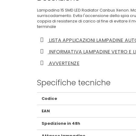
Lampadina 15 SMD LED Radiator Canbus Xenon. Massim
surriscadamento. Evita l'accensione della spia cr
coppia di resistenze di carico al fine di evitare il 
terminale
LISTA APPLICAZIONI LAMPADINE AUT
INFORMATIVA LAMPADINE VETRO E L
AVVERTENZE
Specifiche tecniche
Maggiori
Codice
Informazioni
EAN
Spedizione in 48h
Attacco lampadine