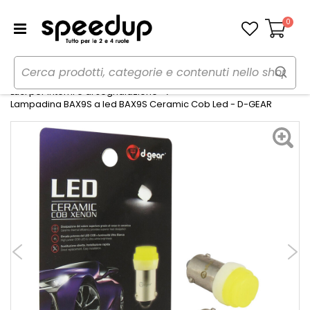
0
Carrello
Home
Auto
Illuminazione
Luci per interni e di segnalazione
Lampadina BAX9S a led BAX9S Ceramic Cob Led - D-GEAR