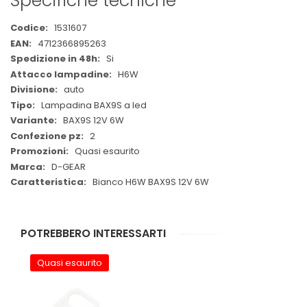
Specifiche tecniche
Maggiori
1531607
Informazioni
4712366895263
Si
H6W
auto
Lampadina BAX9S a led
BAX9S 12V 6W
2
Quasi esaurito
D-GEAR
Bianco H6W BAX9S 12V 6W
POTREBBERO INTERESSARTI
Quasi esaurito