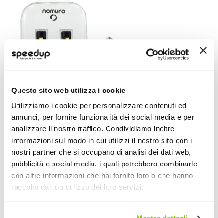
Questo sito web utilizza i cookie
Lampadina BAX9S a led BAX9S Canbus Obsidian - NO
Utilizziamo i cookie per personalizzare contenuti ed
NOMURA
annunci, per fornire funzionalità dei social media e per
Bianco H6W BAX9S 12V 1,8W
analizzare il nostro traffico. Condividiamo inoltre
29,70 €
informazioni sul modo in cui utilizzi il nostro sito con i
nostri partner che si occupano di analisi dei dati web,
CONSEGNA IN 48H
pubblicità e social media, i quali potrebbero combinarle
con altre informazioni che hai fornito loro o che hanno
raccolto dal tuo utilizzo dei loro servizi.
Mostra dettagli