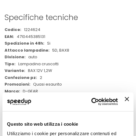
Specifiche tecniche
Maggiori
1224624
Informazioni
4710445385131
Si
5D, BAX8
auto
Lampadina cruscotti
BAX 12V 1,2W
2
Quasi esaurito
D-GEAR
Blu BAX8,5D BAX 12V 1,2W
Questo sito web utilizza i cookie
Utilizziamo i cookie per personalizzare contenuti ed