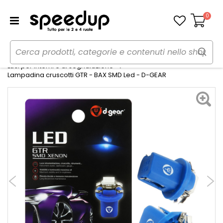
0
Carrello
Home
Auto
Illuminazione
Luci per interni e di segnalazione
Lampadina cruscotti GTR - BAX SMD Led - D-GEAR