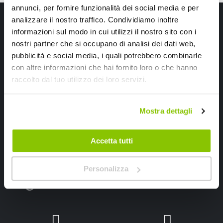
annunci, per fornire funzionalità dei social media e per
Iscriviti alla newsletter Speedup
analizzare il nostro traffico. Condividiamo inoltre
informazioni sul modo in cui utilizzi il nostro sito con i
Ricevi subito uno sconto del 10% per il tuo primo acquisto online!
nostri partner che si occupano di analisi dei dati web,
pubblicità e social media, i quali potrebbero combinarle
con altre informazioni che hai fornito loro o che hanno
raccolto dal tuo utilizzo dei loro servizi.
Mostra dettagli
Ho letto e accettato il documento
privacy policy
Iscrivimi
Accetta tutti
Personalizza
Segui SPEEDUP.IT